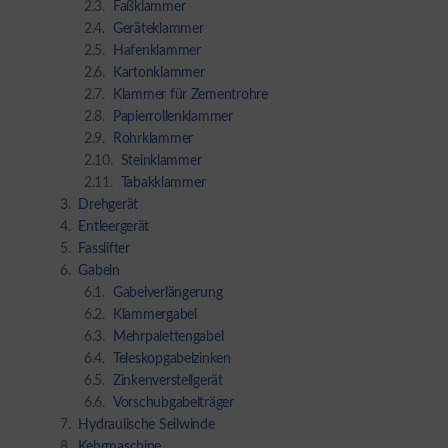
Faßklammer
Geräteklammer
Hafenklammer
Kartonklammer
Klammer für Zementrohre
Papierrollenklammer
Rohrklammer
Steinklammer
Tabakklammer
Drehgerät
Entleergerät
Fasslifter
Gabeln
Gabelverlängerung
Klammergabel
Mehrpalettengabel
Teleskopgabelzinken
Zinkenverstellgerät
Vorschubgabelträger
Hydraulische Seilwinde
Kehrmaschine