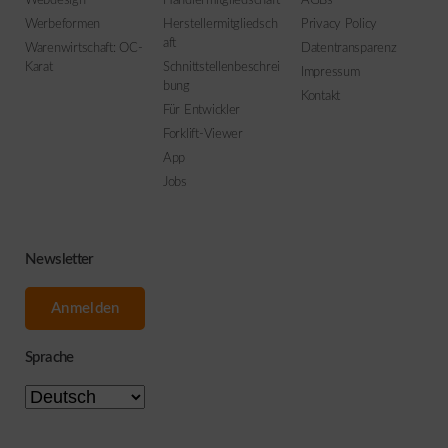
Webdesign
Händlermitgliedschaft
AGBs
Werbeformen
Herstellermitgliedsch
Privacy Policy
aft
Warenwirtschaft: OC-
Datentransparenz
Karat
Schnittstellenbeschrei
Impressum
bung
Kontakt
Für Entwickler
Forklift-Viewer
App
Jobs
Newsletter
Anmelden
Sprache