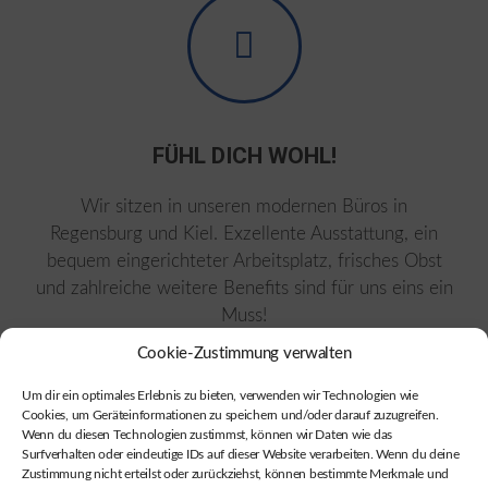
FÜHL DICH WOHL!
Wir sitzen in unseren modernen Büros in
Regensburg und Kiel. Exzellente Ausstattung, ein
bequem eingerichteter Arbeitsplatz, frisches Obst
und zahlreiche weitere Benefits sind für uns eins ein
Muss!
Cookie-Zustimmung verwalten
Um dir ein optimales Erlebnis zu bieten, verwenden wir Technologien wie
Cookies, um Geräteinformationen zu speichern und/oder darauf zuzugreifen.
Wenn du diesen Technologien zustimmst, können wir Daten wie das
Surfverhalten oder eindeutige IDs auf dieser Website verarbeiten. Wenn du deine
Zustimmung nicht erteilst oder zurückziehst, können bestimmte Merkmale und