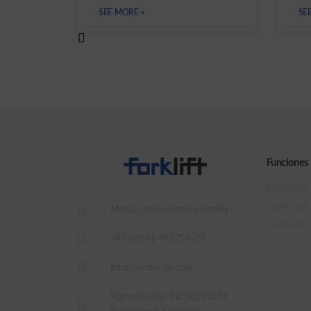
SEE MORE »
SE
Funciones
Diseño de
Publicidad
Motus Online Service GmbH
OC-Karat
+49 (0)941-942794-27
info@motus-os.com
Kumpfmühler Str. 30, 93051