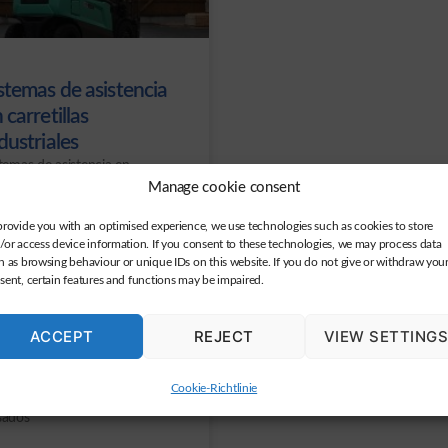
stemas de asistencia
 carretillas
dustriales
temas de asistencia en
retillas industriales Un sistema
Manage cookie consent
asistencia es un sistema
provide you with an optimised experience, we use technologies such as cookies to store
cnico, a menudo totalmente
/or access device information. If you consent to these technologies, we may process data
tomatizado, que ayuda a los
h as browsing behaviour or unique IDs on this website. If you do not give or withdraw you
rarios de maquinaria en la
sent, certain features and functions may be impaired.
lización de sus tareas
ísticas. Puede proporcionar
ACCEPT
REJECT
VIEW SETTING
ormación esencial y asistencia
iva, así como intervenir de
rma completamente
Cookie-Richtlinie
tomática. Cada vez más
sados