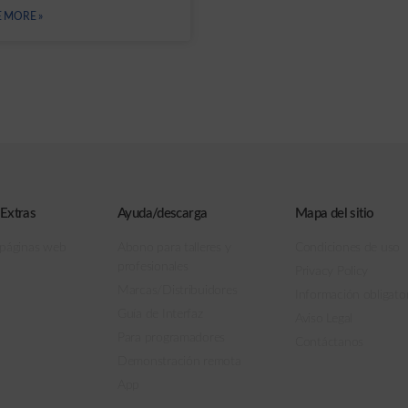
E MORE »
 Extras
Ayuda/descarga
Mapa del sitio
 páginas web
Abono para talleres y
Condiciones de uso
profesionales
Privacy Policy
Marcas/Distribuidores
Información obligator
Guía de Interfaz
Aviso Legal
Para programadores
Contáctanos
Demonstración remota
App