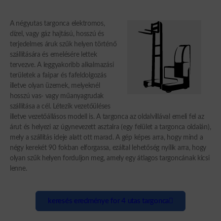
A négyutas targonca elektromos,
dízel, vagy gáz hajtású, hosszú és
terjedelmes áruk szűk helyen történő
szállítására és emelésére lettek
tervezve. A leggyakoribb alkalmazási
területek a faipar és fafeldolgozás
illetve olyan üzemek, melyeknél
hosszú vas- vagy műanyagrudak
szállítása a cél. Létezik vezetőüléses
illetve vezetőállásos modell is. A targonca az oldalvillával emeli fel az
árut és helyezi az úgynevezett asztalra (egy felület a targonca oldalán),
mely a szállítás ideje alatt ott marad. A gép képes arra, hogy mind a
négy kerekét 90 fokban elforgassa, ezáltal lehetőség nyílik arra, hogy
olyan szűk helyen forduljon meg, amely egy átlagos targoncának kicsi
lenne.
keresés eredménye for 4 utas targonca