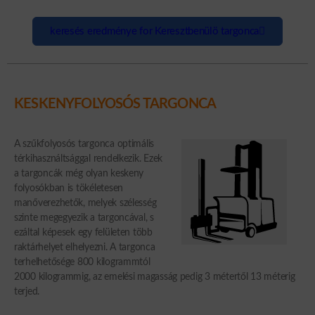
keresés eredménye for Keresztbenülö targonca
KESKENYFOLYOSÓS TARGONCA
A szűkfolyosós targonca optimális
térkihasználtsággal rendelkezik. Ezek
a targoncák még olyan keskeny
folyosókban is tökéletesen
manőverezhetők, melyek szélesség
szinte megegyezik a targoncával, s
ezáltal képesek egy felületen több
raktárhelyet elhelyezni. A targonca
terhelhetősége 800 kilogrammtól
2000 kilogrammig, az emelési magasság pedig 3 métertől 13 méterig
terjed.