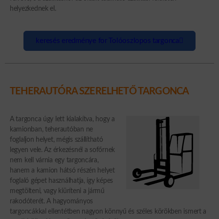
helyezkednek el.
keresés eredménye for Tolóoszlopos targonca
TEHERAUTÓRA SZERELHETŐ TARGONCA
A targonca úgy lett kialakítva, hogy a
kamionban, teherautóban ne
foglaljon helyet, mégis szállítható
legyen vele. Az érkezésnél a sofőrnek
nem kell várnia egy targoncára,
hanem a kamion hátsó részén helyet
foglaló gépet használhatja, így képes
megtölteni, vagy kiüríteni a jármű
rakodóterét. A hagyományos
targoncákkal ellentétben nagyon könnyű és széles körökben ismert a