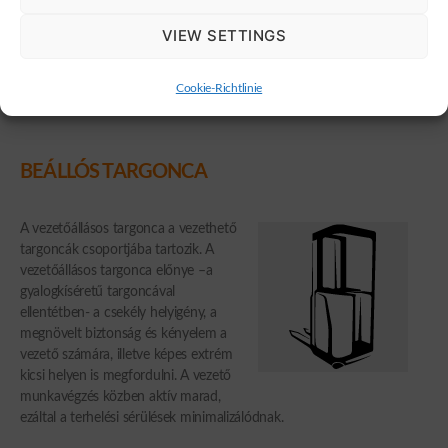
VIEW SETTINGS
keresés eredménye for Magasemelésű kézi
raklapemelő
Cookie-Richtlinie
BEÁLLÓS TARGONCA
A vezetőállásos targonca a vezethető
targoncák csoportjába tartozik. A
vezetőállásos targonca előnye –a
gyalogkíséretű targoncával
ellentétben- a csekély helyigény, a
megnövelt biztonság és kényelem a
vezető számára, illetve képes extrém
kicsi helyen is megfordulni. A vezető
munkavégzés közben aktív marad,
ezáltal a terhelési sérülések minimalizálódnak.