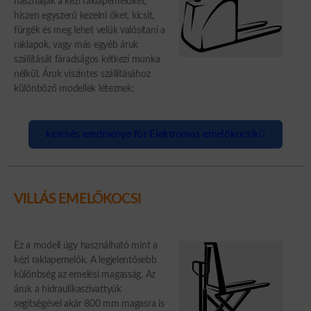
használják a kézi raklapemelőket,
hiszen egyszerű kezelni őket, kicsit,
fürgék és meg lehet velük valósítani a
raklapok, vagy más egyéb áruk
szállítását fáradságos kétkezi munka
nélkül. Áruk víszintes szállításához
különböző modellek léteznek:
keresés eredménye for Elektromos emelőkocsik
VILLÁS EMELŐKOCSI
Ez a modell úgy használható mint a
kézi raklapemelők. A legjelentősebb
különbség az emelési magasság. Az
áruk a hidraulikaszivattyúk
segítségével akár 800 mm magasra is