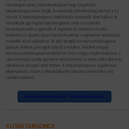
rotortargoncának, rotorteleszkópnak vagy forgatható
teleszkótargoncának hívják. A maximális terhelhetőség elérheti a 21
tonnát. A teleszkóptargonca legtöbbször összkerék dízel hajtású és
rendelkezik egy ingázó hátsótengellyel, mely az optimális
terepviszonyokhoz igazodik. A rugalmas és hatékony munka
érdekében a vásárló üzemi körülményekhez megfelelően különböző
modellek közül választhat. Az első tengely kormányozhatóságával
gyorsan el lehet jutni egyik helyről a másikra, mindkét tengely
kormányozhatóságával rendkívűl kis hely is elég a megforduláshoz, a
rákkormányzás pedig egyszerre teszi lehetővé az előre, hátra illetve az
oldalirányú mozgást szűk térben. A teleszkóptargonca rugalmasan
alkalmazható, hiszen a teleszkópkarhoz tetszés szerinti felső rész
csatlakoztatható.
keresés eredménye for Teleszkóptargonca
4 UTAS TARGONCA