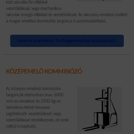
kézi rakodás fix villákkal
vezetőállással, vagy mechanikus
rakodás mozgó villákkal és vezetőüléssel. Az alacsony emelésű mellett
a magas emelésű komissziós targonca is automatizálható.
keresés eredménye for Magasemelésű komissiózó
KÖZÉPEMELÖ KOMMISIÓZÓ
Az közepes emelésű komissziós
targoncák elsősorban max. 6000
mm-es emelésre és 2500 kg-os
terhelésre lettek tervezve.
Legtöbbször vezetőüléssel, vagy
vezetőállással rendelkeznek, de ezek
nélkül is kapható.