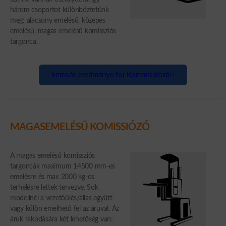
három csoportot különböztetünk
meg: alacsony emelésű, közepes
emelésű, magas emelésű komissziós
targonca.
keresés eredménye for Kommissiózó
MAGASEMELÉSŰ KOMISSIÓZÓ
A magas emelésű komissziós
targoncák maximum 14500 mm-es
emelésre és max 2000 kg-os
terhelésre lettek tervezve. Sok
modellnél a vezetőülés/állás együtt
vagy külön emelhető fel az áruval. Az
áruk rakodására két lehetőség van: