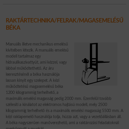
RAKTÁRTECHNIKA/FELRAK/MAGASEMELÉSŰ
BÉKA
Manuális illetve mechanikus emelésű
kivitelben létezik. A manuális emelésű
modell tartalmaz egy
hidraulikaszivattyút, ami kézzel, vagy
lábbal működtethető. Az áru
leeresztésénél a béka használója
lassan kinyit egy szelepet. A kézi
működtetésű magasemelésű béka
1200 kilogrammig terhelhető, a
maximális emelési magasság pedig 2000 mm. Ezenfelül tovább
szélesíti a kínálatot az elektromos hajtású modell, mely 2500
kilogrammig terhelhető és a maximális emelési magasság 5500 mm. A
kézi raklapemelő használója tolja, húzza azt, vagy a vezetőállásban áll.
A béka nagyszerűen manőverezhető, ami a raktározási feladatoknál