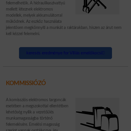
felemelhetők. A hidraulikaszivattyú
mellett léteznek elektromos
modellek, melyek akkumulátorral
működnek. Az eszköz használata
jelentősen megkönnyíti a munkát a raktárakban, hiszen az árut nem
kell kézzel felemelni.
keresés eredménye for Villás emelőkocsi
KOMMISSIÓZÓ
A komissziós elektromos targoncák
esetében a megszokottal ellentétben
lehetőség nyílik a vezetőülés
munkamagasságba történő
felemelésére. Emelési magasság
szerint vannak osztályozva, így