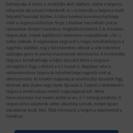
befolyásolja. A motor a vezetőülés alatt található, ezáltal a targonca
súlypontja alacsonyan helyezkedik el, s ez biztosítja a targonca stabil
helyzetét használat közben. A hátsó kerekek kormányozhatósága
miatt a targonca különösen fürge, s kiválóan használható polcos
raktárakban történő munkához. Megkülönböztetünk 3 és 4 kerekes
targoncákat, melyek legötbbször elektromos meghajtásúak, s kb. 1
méter szélesek. A négykerekes targoncát a magas terhelhetőség és a
nagyfokú stabilitás, míg a háromkerekes változat a szűk helyekhez
szükséges gyors és pontos manőverezés előnyével bír. A homlokvillás
targonca terhelhetősége a hajtás típusától illetve a targonca
tömegétől is függ, s elérheti a 6,5 tonnát is. Alapjában véve a
robbanómotoros targoncák terhelhetősége nagyobb mint az
elektromosoké. Az emelési magasság az emelőoszlop típusától függ,
lehetnek akár duplex vagy triplex típusúak is. Ezeknél a kiviteleknél a
targonca emelőoszlopa eredeti magasságának két- illetve
háromszorosára tud emelni, ezáltal az áru 2-7 méterig emelhető. A
targoncákhoz adapterek széles választéka tartozik, melyek igazán
sokoldalúvá teszik őket. Több információ a targonca adapterekről a
Forklifton.