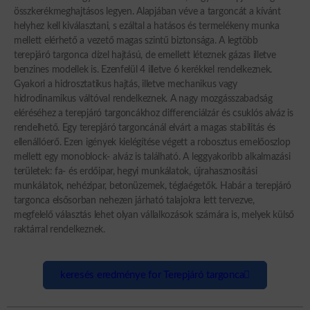
összkerékmeghajtásos legyen. Alapjában véve a targoncát a kívánt
helyhez kell kiválasztani, s ezáltal a hatásos és termelékeny munka
mellett elérhető a vezető magas szintű biztonsága. A legtöbb
terepjáró targonca dízel hajtású, de emellett léteznek gázas illetve
benzines modellek is. Ezenfelül 4 illetve 6 kerékkel rendelkeznek.
Gyakori a hidrosztatikus hajtás, illetve mechanikus vagy
hidrodinamikus váltóval rendelkeznek. A nagy mozgásszabadság
eléréséhez a terepjáró targoncákhoz differenciálzár és csuklós alváz is
rendelhető. Egy terepjáró targoncánál elvárt a magas stabilitás és
ellenállóerő. Ezen igények kielégítése végett a robosztus emelőoszlop
mellett egy monoblock- alváz is található. A leggyakoribb alkalmazási
területek: fa- és erdőipar, hegyi munkálatok, újrahasznosítási
munkálatok, nehézipar, betonüzemek, téglaégetők. Habár a terepjáró
targonca elsősorban nehezen járható talajokra lett tervezve,
megfelelő választás lehet olyan vállalkozások számára is, melyek külső
raktárral rendelkeznek.
keresés eredménye for Terepjáró targonca