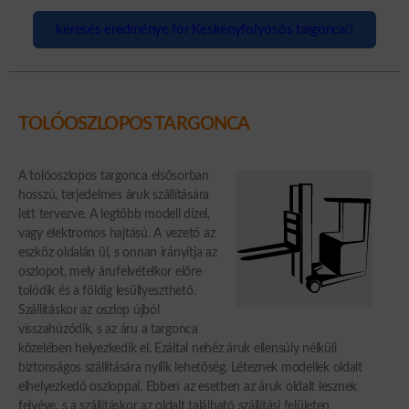
keresés eredménye for Keskenyfolyosós targonca
TOLÓOSZLOPOS TARGONCA
A tolóoszlopos targonca elsősorban
hosszú, terjedelmes áruk szállítására
lett tervezve. A legtöbb modell dízel,
vagy elektromos hajtású. A vezető az
eszköz oldalán ül, s onnan irányítja az
oszlopot, mely árufelvételkor előre
tolódik és a földig lesüllyeszthető.
Szállításkor az oszlop újból
visszahúzódik, s az áru a targonca
közelében helyezkedik el. Ezáltal nehéz áruk ellensúly nélküli
biztonságos szállítására nyílik lehetőség. Léteznek modellek oldalt
elhelyezkedő oszloppal. Ebben az esetben az áruk oldalt lesznek
felvéve, s a szállításkor az oldalt található szállítási felületen