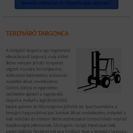
keresés eredménye for Homlokvillás targonca
TEREPJÁRÓ TARGONCA
A terepjáró targonca egy négykerekű
ellensúlyozott targonca, mely kültéri
illetve nehezen járható terepeken
végzett munkára lett kifejlesztve.
Különböző feltételekhez különböző
modellek állnak rendelkezésre.
Gödrös, kátyús és egyenletlen
területekre ajánlott a nagykerekű
targonca, mellyel a legkülönbözőbb
talajok gyorsan és biztonságosan járhatók be. Ipari használatra a
terepjáró targoncákhoz ipari kerekek állnak rendelkezésre, melyeket a
halk működés és a beton- illetve aszfaltutakon történő kiváló vezetési
tulajdonságok jellemeznek. Göröngyös, mozgó, hepehupás talaj
esetén különös figyelmet kell arra fordítani, hogy a terepjáró targonca