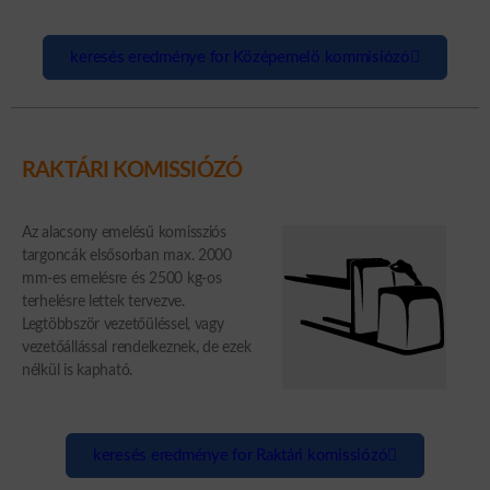
keresés eredménye for Középemelö kommisiózó
RAKTÁRI KOMISSIÓZÓ
Az alacsony emelésű komissziós
targoncák elsősorban max. 2000
mm-es emelésre és 2500 kg-os
terhelésre lettek tervezve.
Legtöbbször vezetőüléssel, vagy
vezetőállással rendelkeznek, de ezek
nélkül is kapható.
keresés eredménye for Raktári komissiózó