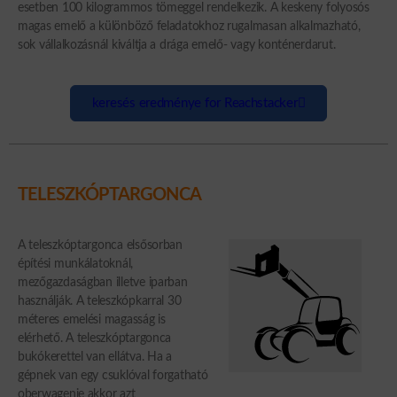
esetben 100 kilogrammos tömeggel rendelkezik. A keskeny folyosós
magas emelő a különböző feladatokhoz rugalmasan alkalmazható,
sok vállalkozásnál kiváltja a drága emelő- vagy konténerdarut.
keresés eredménye for Reachstacker
TELESZKÓPTARGONCA
A teleszkóptargonca elsősorban
építési munkálatoknál,
mezőgazdaságban illetve iparban
használják. A teleszkópkarral 30
méteres emelési magasság is
elérhető. A teleszkóptargonca
bukókerettel van ellátva. Ha a
gépnek van egy csuklóval forgatható
oberwagenje akkor azt