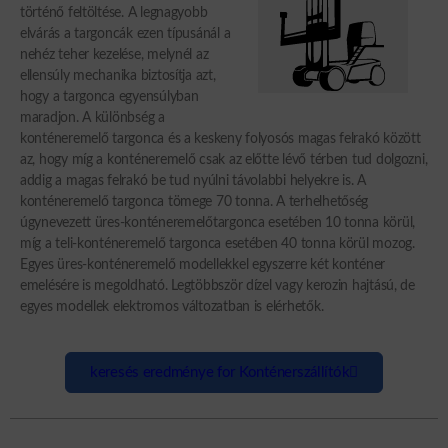
történő feltöltése. A legnagyobb
elvárás a targoncák ezen típusánál a
nehéz teher kezelése, melynél az
ellensúly mechanika biztosítja azt,
hogy a targonca egyensúlyban
maradjon. A különbség a
konténeremelő targonca és a keskeny folyosós magas felrakó között
az, hogy míg a konténeremelő csak az előtte lévő térben tud dolgozni,
addig a magas felrakó be tud nyúlni távolabbi helyekre is. A
konténeremelő targonca tömege 70 tonna. A terhelhetőség
úgynevezett üres-konténeremelőtargonca esetében 10 tonna körül,
míg a teli-konténeremelő targonca esetében 40 tonna körül mozog.
Egyes üres-konténeremelő modellekkel egyszerre két konténer
emelésére is megoldható. Legtöbbször dízel vagy kerozin hajtású, de
egyes modellek elektromos változatban is elérhetők.
keresés eredménye for Konténerszállítók