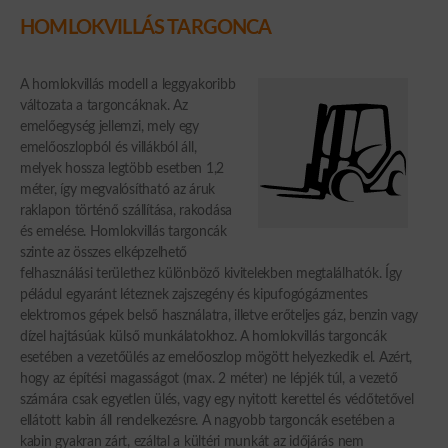
HOMLOKVILLÁS TARGONCA
A homlokvillás modell a leggyakoribb
változata a targoncáknak. Az
emelőegység jellemzi, mely egy
emelőoszlopból és villákból áll,
melyek hossza legtöbb esetben 1,2
méter, így megvalósítható az áruk
raklapon történő szállítása, rakodása
és emelése. Homlokvillás targoncák
szinte az összes elképzelhető
felhasználási területhez különböző kivitelekben megtalálhatók. Így
péládul egyaránt léteznek zajszegény és kipufogógázmentes
elektromos gépek belső használatra, illetve erőteljes gáz, benzin vagy
dízel hajtásúak külső munkálatokhoz. A homlokvillás targoncák
esetében a vezetőülés az emelőoszlop mögött helyezkedik el. Azért,
hogy az építési magasságot (max. 2 méter) ne lépjék túl, a vezető
számára csak egyetlen ülés, vagy egy nyitott kerettel és védőtetővel
ellátott kabin áll rendelkezésre. A nagyobb targoncák esetében a
kabin gyakran zárt, ezáltal a kültéri munkát az időjárás nem