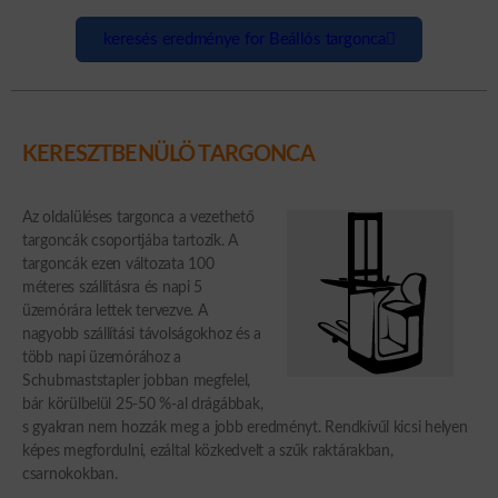
keresés eredménye for Beállós targonca
KERESZTBENÜLÖ TARGONCA
Az oldalüléses targonca a vezethető
targoncák csoportjába tartozik. A
targoncák ezen változata 100
méteres szállításra és napi 5
üzemórára lettek tervezve. A
nagyobb szállítási távolságokhoz és a
több napi üzemórához a
Schubmaststapler jobban megfelel,
bár körülbelül 25-50 %-al drágábbak,
s gyakran nem hozzák meg a jobb eredményt. Rendkívűl kicsi helyen
képes megfordulni, ezáltal közkedvelt a szűk raktárakban,
csarnokokban.