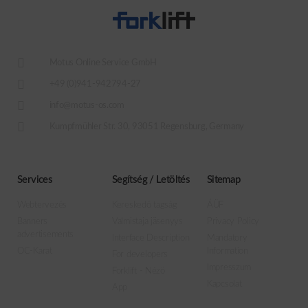
Motus Online Service GmbH
+49 (0)941-942794-27
info@motus-os.com
Kumpfmühler Str. 30, 93051 Regensburg, Germany
Services
Segítség / Letöltés
Sitemap
Webtervezés
Kereskedö tagság
ÁÜF
Banners
Valmistaja jäsenyys
Privacy Policy
advertisements
Interface Description
Mandatory
OC-Karat
Information
For developers
Impresszum
Forklift - Nézö
Kapcsolat
App