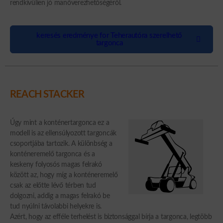
rendkívülien jó manőverezhetőségéről.
keresés eredménye for Teherautóra szerelhető
targonca
REACH STACKER
Úgy mint a konténertargonca ez a
modell is az ellensúlyozott targoncák
csoportjába tartozik. A különbség a
konténeremelő targonca és a
keskeny folyosós magas felrakó
között az, hogy míg a konténeremelő
csak az előtte lévő térben tud
dolgozni, addig a magas felrakó be
tud nyúlni távolabbi helyekre is.
Azért, hogy az efféle terhelést is biztonsággal bírja a targonca, legtöbb