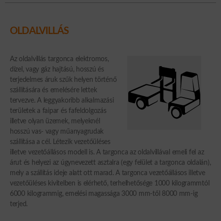
OLDALVILLÁS
Az oldalvillás targonca elektromos,
dízel, vagy gáz hajtású, hosszú és
terjedelmes áruk szűk helyen történő
szállítására és emelésére lettek
tervezve. A leggyakoribb alkalmazási
területek a faipar és fafeldolgozás
illetve olyan üzemek, melyeknél
hosszú vas- vagy műanyagrudak
szállítása a cél. Létezik vezetőüléses
illetve vezetőállásos modell is. A targonca az oldalvillával emeli fel az
árut és helyezi az úgynevezett asztalra (egy felület a targonca oldalán),
mely a szállítás ideje alatt ott marad. A targonca vezetőállásos illetve
vezetőüléses kivitelben is elérhető, terhelhetősége 1000 kilogrammtól
6000 kilogrammig, emelési magassága 3000 mm-től 8000 mm-ig
terjed.