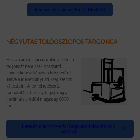
keresés eredménye for Oldalvillás
NÉGYUTAS TOLÓOSZLOPOS TARGONCA
Hosszú árukra specializálódva lehet a
targoncát nem csak hosszanti,
hanem keresztirányban is használni,
illetve a menetirányt szükség szerint
változtatni. A terhelhetőség 2
tonnától 2,5 tonnáig terjed, míg a
maximális emelési magasság 8000
mm.
keresés eredménye for Négyutas tolóoszlopos
targonca