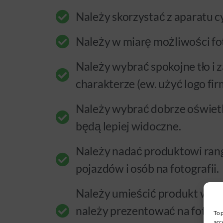
Należy skorzystać z aparatu 
Należy w miarę możliwości f
Należy wybrać spokojne tło i 
charakterze (ew. użyć logo fir
Należy wybrać dobrze oświetl
będą lepiej widoczne.
Należy nadać produktowi rang
pojazdów i osób na fotografii.
Należy umieścić produkt w tle,
należy prezentować na fotograf
To 
acc