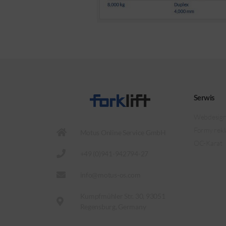
Serwis
Webdesig
Formy rek
Motus Online Service GmbH
OC-Karat
+49 (0)941-942794-27
info@motus-os.com
Kumpfmühler Str. 30, 93051
Regensburg, Germany