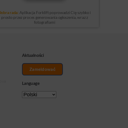
Dobra rada:
Aplikacja Forklift poprowadzi Cię szybko i
prosto przez proces generowania ogłoszenia, wraz z
fotografiami
Aktualności
Zameldować
kowa
Language