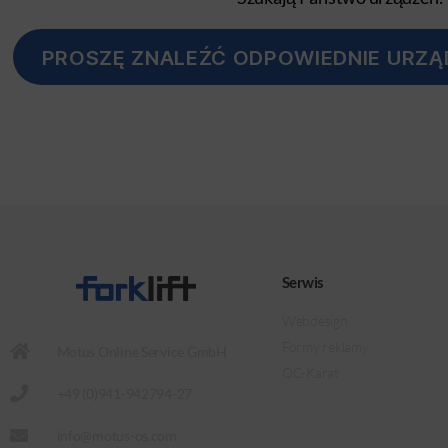
PROSZĘ ZNALEŹĆ ODPOWIEDNIE URZĄ
Serwis
Webdesign
Formy reklamy
Motus Online Service GmbH
OC-Karat
+49 (0)941-942794-27
info@motus-os.com