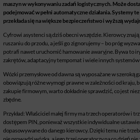
maszyn w wykonywaniu zadań logistycznych. Może dosta
podejmować w pełni automatyczne działania. Systemy te są
przekłada się na większe bezpieczeństwo i wyższą wyda
Cyfrowi asystenci są dziś obecni wszędzie. Kierowcy znają
ruszaniu do przodu, a jeśli go zignorujemy – bo próg wyzw
potrafi nawet uruchomić hamowanie awaryjne. Bywa to iryt
zakrętów, adaptacyjny tempomat i wiele innych systemów
Wózki przemysłowe od dawna są wyposażane w szeroką 
obowiązują różne wymogi prawne w zależności od kraju, 
zakupie firmowym, warto dokładnie sprawdzić, co jest niez
zbędne.
Przykład: Właściciel małej firmy ma trzech operatorów i 
dostępem PIN, ponieważ wszystkie indywidualne ustawieni
dopasowywane do danego kierowcy. Dzięki temu nie trzeba 
nie prowadzi wózka, a jego trzej operatorzy na co dzień n