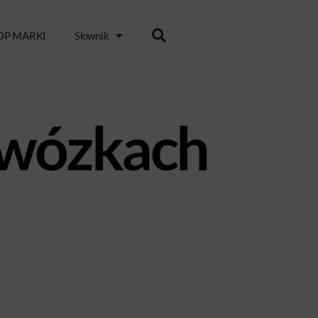
OP MARKI
Słownik
 wózkach