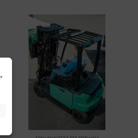
or
S
Mitsubishi EDiA EM 4Wheel (z