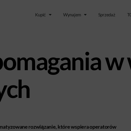
Kupić
Wynajem
Sprzedaż
T
pomagania w
ych
omatyzowane rozwiązanie, które wspiera operatorów