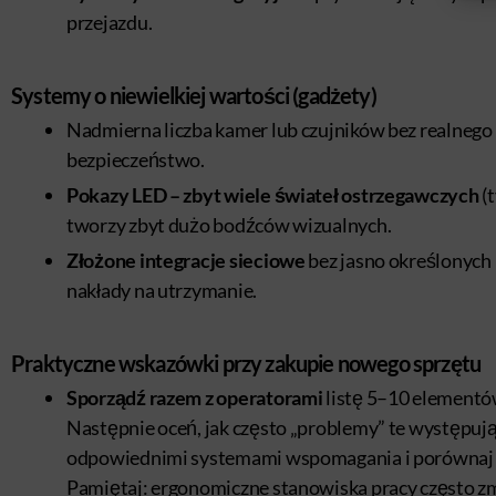
przejazdu.
Systemy o niewielkiej wartości (gadżety)
Nadmierna liczba kamer lub czujników bez realnego 
bezpieczeństwo.
Pokazy LED – zbyt wiele świateł ostrzegawczych
(
tworzy zbyt dużo bodźców wizualnych.
Złożone integracje sieciowe
bez jasno określonych 
nakłady na utrzymanie.
Praktyczne wskazówki przy zakupie nowego sprzętu
Sporządź razem z operatorami
listę 5–10 elementó
Następnie oceń, jak często „problemy” te występu
odpowiednimi systemami wspomagania i porównaj ko
Pamiętaj: ergonomiczne stanowiska pracy często z