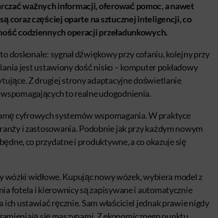
rczać ważnych informacji, oferować pomoc, a nawet
 coraz częściej oparte na sztucznej inteligencji, co
jność codziennych operacji przeładunkowych.
 to doskonale: sygnał dźwiękowy przy cofaniu, kolejny przy
alania jest ustawiony dość nisko – komputer pokładowy
ujące. Z drugiej strony adaptacyjne doświetlanie
 wspomagających to realne udogodnienia.
gamę cyfrowych systemów wspomagania. W praktyce
branży i zastosowania. Podobnie jak przy każdym nowym
będne, co przydatne i produktywne, a co okazuje się
trzy wózki widłowe. Kupując nowy wózek, wybiera model z
a fotela i kierownicy są zapisywane i automatycznie
ich ustawiać ręcznie. Sam właściciel jednak prawie nigdy
ie zamieniają się maszynami. Z ekonomicznego punktu