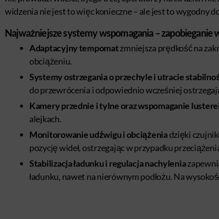
widzenia nie jest to więc konieczne – ale jest to wygodny 
Najważniejsze systemy wspomagania – zapobieganie 
Adaptacyjny tempomat
zmniejsza prędkość na zak
obciążeniu.
Systemy ostrzegania o przechyle i utracie stabilno
do przewrócenia i odpowiednio wcześniej ostrzegaj
Kamery przednie i tylne oraz wspomaganie lustere
alejkach.
Monitorowanie udźwigu i obciążenia
dzięki czujni
pozycję wideł, ostrzegając w przypadku przeciążeni
Stabilizacja ładunku i regulacja nachylenia
zapewnia
ładunku, nawet na nierównym podłożu. Na wysokości