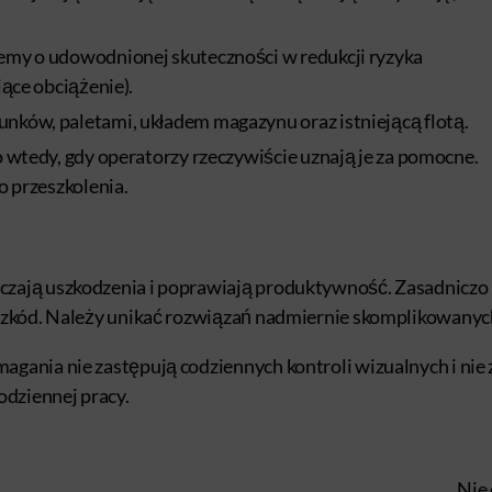
emy o udowodnionej skuteczności w redukcji ryzyka
ące obciążenie).
nków, paletami, układem magazynu oraz istniejącą flotą.
 wtedy, gdy operatorzy rzeczywiście uznają je za pomocne.
o przeszkolenia.
czają uszkodzenia i poprawiają produktywność. Zasadnicz
zkód. Należy unikać rozwiązań nadmiernie skomplikowanych l
gania nie zastępują codziennych kontroli wizualnych i nie
odziennej pracy.
Nie 