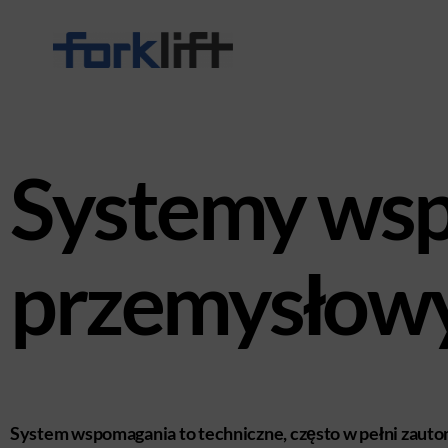
Systemy ws
przemysłow
System wspomagania to techniczne, często w pełni zaut