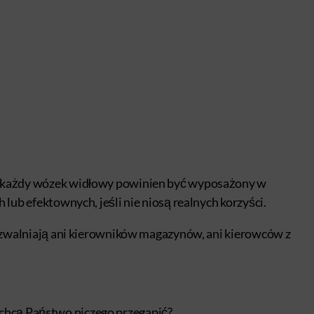
o każdy wózek widłowy powinien być wyposażony w
ub efektownych, jeśli nie niosą realnych korzyści.
 zwalniają ani kierowników magazynów, ani kierowców z
chcą Państwo niczego przegapić?