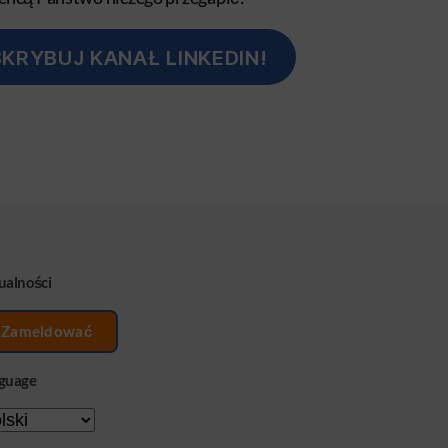
KRYBUJ KANAŁ LINKEDIN!
ualności
Zameldować
guage