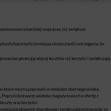
zastosowania bardziej rozprasza, niż zwiększa
tylnych/bocznych) zmniejsza skuteczność ostrzegania, bo
procesów generują więcej kosztów niż korzyści i zwiększają
w, które można poprawić w obsłudze obecnego wózka.
ją. Poproś dostawcę wózków magazynowych o ofertę z
szty oraz korzyści.
mniejszają absencję chorobową i zwiększają motywację, co