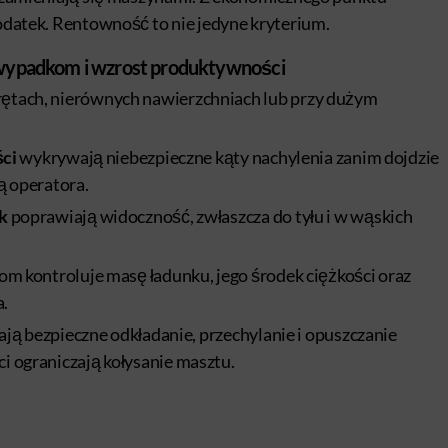
dodatek. Rentowność to nie jedyne kryterium.
wypadkom i wzrost produktywności
rętach, nierównych nawierzchniach lub przy dużym
ści
wykrywają niebezpieczne kąty nachylenia zanim dojdzie
ą operatora.
k
poprawiają widoczność, zwłaszcza do tyłu i w wąskich
kom kontroluje masę ładunku, jego środek ciężkości oraz
a.
ją bezpieczne odkładanie, przechylanie i opuszczanie
 ograniczają kołysanie masztu.