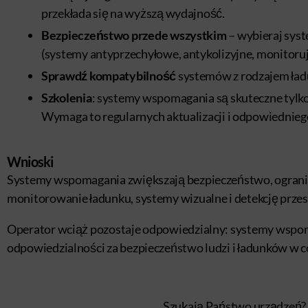
przekłada się na wyższą wydajność.
Bezpieczeństwo przede wszystkim
– wybieraj syst
(systemy antyprzechyłowe, antykolizyjne, monitoruj
Sprawdź kompatybilność
systemów z rodzajem ładu
Szkolenia
: systemy wspomagania są skuteczne tylko
Wymaga to regularnych aktualizacji i odpowiednieg
Wnioski
Systemy wspomagania zwiększają bezpieczeństwo, ograni
monitorowanie ładunku, systemy wizualne i detekcję przes
Operator wciąż pozostaje odpowiedzialny: systemy wspoma
odpowiedzialności za bezpieczeństwo ludzi i ładunków w c
Szukają Państwo urządzeń?