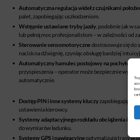
Automatyczna regulacja wideł z czujnikami położeni
palet, zapobiegając uszkodzeniom.
Wstępnie ustawiane tryby jazdy
, podobnie jak w 
lub pełną moc profesjonalistom – w zależności od za
Sterowanie sensomotoryczne
dostosowuje się do s
nacisk na dźwignię, czyniąc obsługę bardziej intuicyj
Automatyczny hamulec postojowy na pochyłościa
przyspieszenia – operator może bezpiecznie wysiąś
To 
automatycznie.
acc
bro
cer
Dostęp PIN i inne systemy kluczy
zapobiegają nieu
ustawienia kierowcy.
Systemy adaptacyjnego rozkładu obciążenia i kąt
do wymiarów ładunku.
Systemy GPS i nawigacyjne
optymalizują trasy w pr