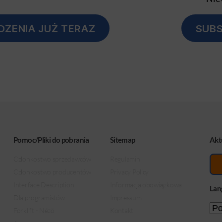
DZENIA JUŻ TERAZ
SUBS
Pomoc/Pliki do pobrania
Sitemap
Akt
Członkostwo sprzedawców
Regulamin
Członkostwo producentów
Privacy Policy
Interface Description
Informacja obowiązkowa
Lan
Dla programistów
Impressum
Forklift - Nézö
Kontakt