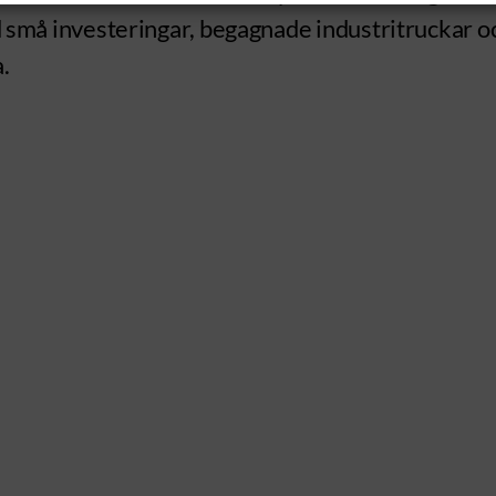
med små investeringar, begagnade industritruckar 
.