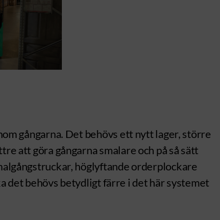
enom gångarna. Det behövs ett nytt lager, större
tre att göra gångarna smalare och på så sätt
 smalgångstruckar, höglyftande orderplockare
lka det behövs betydligt färre i det här systemet