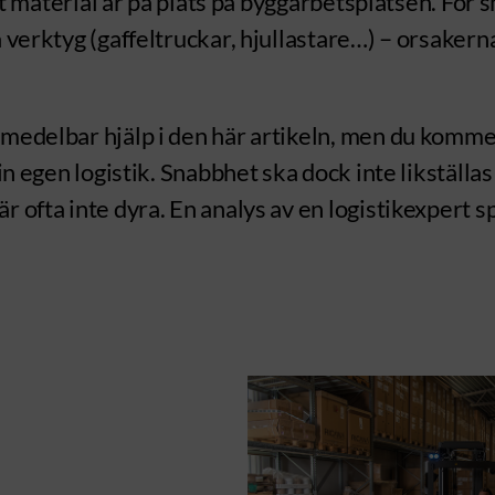
allt material är på plats på byggarbetsplatsen. Fö
ga verktyg (gaffeltruckar, hjullastare…) – orsake
omedelbar hjälp i den här artikeln, men du kommer
din egen logistik. Snabbhet ska dock inte likställ
är ofta inte dyra. En analys av en logistikexpert