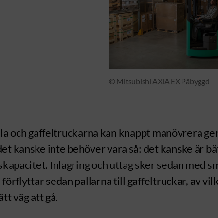
© Mitsubishi AXiA EX Påbyggd
 fulla och gaffeltruckarna kan knappt manövrera g
et kanske inte behöver vara så: det kanske är bät
ngskapacitet. Inlagring och uttag sker sedan med
örflyttar sedan pallarna till gaffeltruckar, av vi
ätt väg att gå.