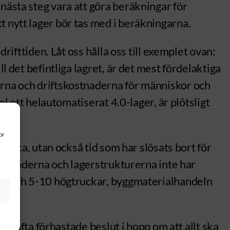
nästa steg vara att göra beräkningar för
t nytt lager bör tas med i beräkningarna.
rifttiden. Låt oss hålla oss till exemplet ovan:
l det befintliga lagret, är det mest fördelaktiga
erna och driftskostnaderna för människor och
el ett helautomatiserat 4.0-lager, är plötsligt
or
llbaka, utan också tid som har slösats bort för
etsmetoderna och lagerstrukturerna inte har
ckar och 5-10 högtruckar, byggmaterialhandeln
S
tar ofta förhastade beslut i hopp om att allt ska