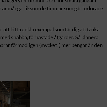
r små lagerytor utomhus och för smala gångar i
rna är många, liksom de timmar som går förlorade
 att hitta enkla exempel som får dig att tänka
as med snabba, förhastade åtgärder. Så planera,
 sparar förmodligen (mycket!) mer pengar än den