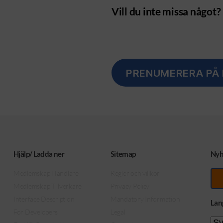
Vill du inte missa något?
PRENUMERERA PÅ 
Hjälp/ Ladda ner
Sitemap
Nyh
Medlemskap Handlare
Regler och villkor
Medlemskap Tillverkare
Privacy Policy
Interface Description
Mandatory Information
Lan
For Developers
Legal