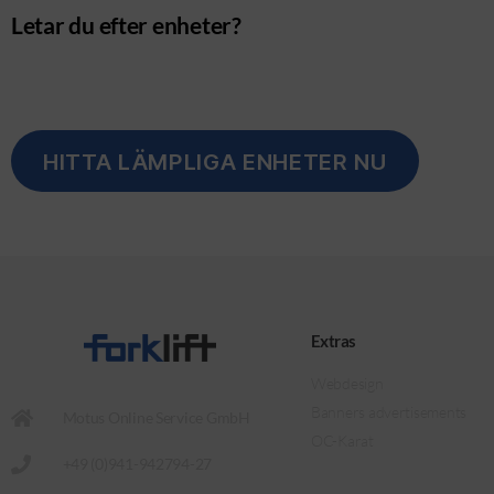
Letar du efter enheter?
HITTA LÄMPLIGA ENHETER NU
Extras
Webdesign
Banners advertisements
Motus Online Service GmbH
OC-Karat
+49 (0)941-942794-27