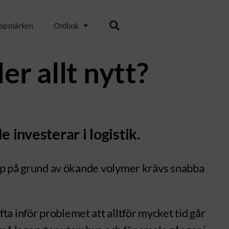
op märken
Ordbok
er allt nytt?
 investerar i logistik.
 upp på grund av ökande volymer krävs snabba
a inför problemet att alltför mycket tid går