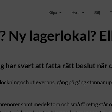
Köpa
Hyra
Sälj
T
 Ny lagerlokal? Ell
har svårt att fatta rätt beslut när de
erplockning och utleverans, gång på gång stannar
renörer samt medelstora och små företag står oft