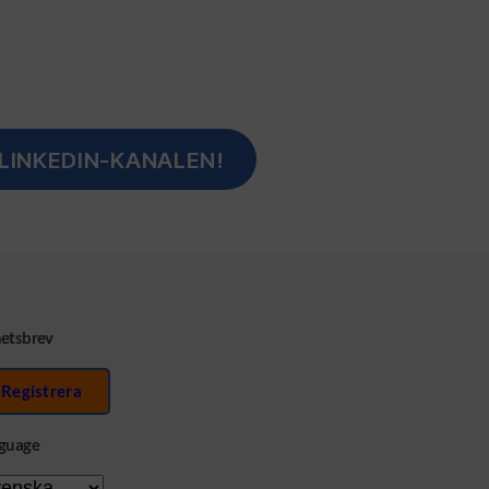
LINKEDIN-KANALEN!
etsbrev
Registrera
guage