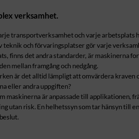
plex verksamhet.
Varje transportverksamhet och varje arbetsplats h
av teknik och förvaringsplatser gör varje verksam
s, finns det andra standarder, är maskinerna for
naden mellan framgång och nedgång.
arken är det alltid lämpligt att omvärdera kraven
ena eller andra uppgiften?
m maskinerna är anpassade till applikationen, fr
ng utan risk. En helhetssyn som tar hänsyn till en
beslut.