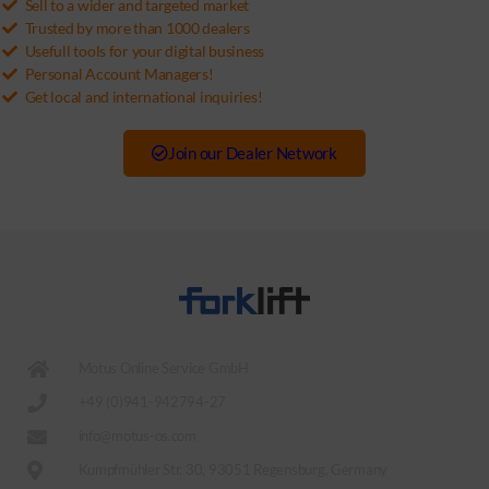
Sell to a wider and targeted market
Trusted by more than 1000 dealers
Usefull tools for your digital business
Personal Account Managers!
Get local and international inquiries!
Join our Dealer Network
Motus Online Service GmbH
+49 (0)941-942794-27
info@motus-os.com
Kumpfmühler Str. 30, 93051 Regensburg, Germany