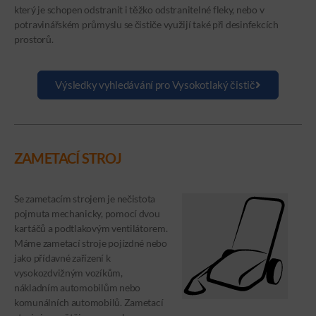
který je schopen odstranit i těžko odstranitelné fleky, nebo v
potravinářském průmyslu se čističe využijí také při desinfekcích
prostorů.
Výsledky vyhledávání pro Vysokotlaký čistič
ZAMETACÍ STROJ
Se zametacím strojem je nečistota
pojmuta mechanicky, pomocí dvou
kartáčů a podtlakovým ventilátorem.
Máme zametací stroje pojízdné nebo
jako přídavné zařízení k
vysokozdvižným vozíkům,
nákladním automobilům nebo
komunálních automobilů. Zametací