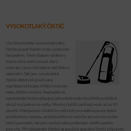
VYSOKOTLAKÝ ČISTIČ
U průmyslového vysokotlakového
čističe je pod tlakem voda s pístovým
čerpadlem. Tímto tlakem vznikne v
trysce silný vodní proud, který
odstraní z povrchů také trvalé fleky a
zašpinění .Tak jsou vysokotlaké
čističe efektivně používány
například na fasády, čištění vozovky
nebo čištění motorů. Nejčastěji se
vysokotlaké čističe připojují jednoduše elekricky.Většina větších
strojů maí pohon na naftu. Mnoho čističů zahřívají vodu až na 90
stupňů. Manipulace s čističi by měla být prováděna pouze dobře
proškolenou osobou, protože příkrost vodního proudu by mohla
vést k poranění, tak jako vzniká riziko poškození ošetřovaného
povrchu. Při nákladném čištění se používá specielní čistící přípravek ,