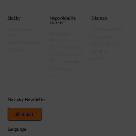
Služby
Nápověda/Ke
Sitemap
stažení
Vzhled webové
Obchodní podmínky
Členství pro
stránky
Privacy Policy
obchodníky
Forms of Advertising
Povinné informace
Členství pro výrobce
OC-Karat
Impresum
Interface Description
Kontakt
Členství pro výrobce
Forklift - Viewer
App
Novinky-Newsletter
Přihlásit
Language