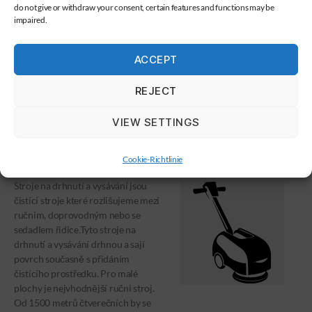
do not give or withdraw your consent, certain features and functions may be
kancelářských prostorech nebo
impaired.
halách.
ACCEPT
Výsledky vyhledávání pro Automat na mokré drhnutí
REJECT
VIEW SETTINGS
STROJ NA DRHNUTÍ A VYSÁVÁNÍ
Cookie-Richtlinie
Stroje na drhnutí­ a vysávání jsou
čistící stroje které rozlišujeme mezi
ručnim, doprovodným nebo se
sedadlem řidice.Tyto stroje na
drhnutí a vysávání drhnou a sají
povrch současně s přidáním
čistícího prostředku. Pro malé
plochy je nejvhodnější­ ručni stroj.
Od 1500 metrů čtverečních by se