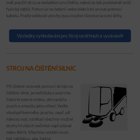
měl použit stroj se sedadlem pro řidiče, nebot se tak podstatně sníži
fyzická zátěž. Pohon je na baterii nebo elekrický proud pomocí
kabelu. Podle velikosti plochy jsou možné různé pracovní šířky.
Výsledky vyhledávání pro Stroj na drhnutí a vysávání
STROJ NA ČIŠTĚNÍ SILNIC
Při čistení vozovek pomocí stroje na
čištění silnic je nečistota z povrchu
často kropená vodou, aby spojila
prach a omezila jeho víření. Vedle
všudypřitomného prachu, např. při
nánosu sazí, vznikají všechny možné
druhy hrubých nečistot např.odpad
nebo štěrk. Všechno ostatní musí
být zajištěno, aby žádná