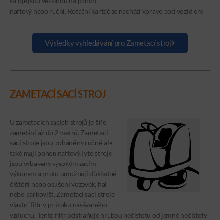
stroje jsou většinou na pohon
naftový nebo ruční. Rotační kartáč se nachází vpravo pod vozidlem
Výsledky vyhledávání pro Zametací stroj
ZAMETACÍ SACÍ STROJ
U zametacích sacích strojů je šíře
zametání až do 2 metrů. Zametací
sací stroje jsou poháněny ručně ale
také mají pohon naftový.Tyto stroje
jsou vybaveny vysokým sacím
výkonem a proto umožnují důkladné
čištění nebo osušení vozovek, hal
nebo parkovišť. Zametací sací stroje
vlastní filtr v průtoku nasávaného
vzduchu. Tento filtr odstraňuje hrubou nečistotu od jemné nečistoty