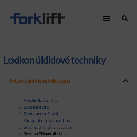
Lexikon úklidové techniky
Tyto modely jsou k dispozici
Vysokotlaký čistič
Zametací stroj
Zametací sací stroj
Automat na mokré drhnutí
Stroj na drhnutí a vysávání
Stroj na čištění silnic