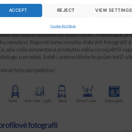
ACCEPT
REJECT
VIEW SETTING
aši kupci očekávají
Cookie-Richtlinie
mělo být dobře viditelné ze všech stran. Prezentace p
ky neosloví. Naproti tomu mnoho dobrých fotografií a 
To, aby vaše prezentace produktu měla co největší vyp
 dialogu o prodeji. Sobě i potenciálním kupcům totiž u
ovat tyto perspektivy:
rofilové fotografii