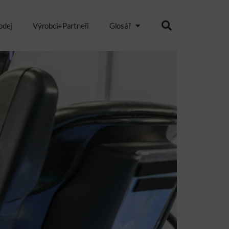
odej
Výrobci+Partneři
Glosář