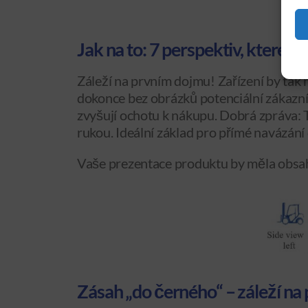
Jak na to: 7 perspektiv, které v
Záleží na prvním dojmu! Zařízení by tak 
dokonce bez obrázků potenciální zákazní
zvyšují ochotu k nákupu. Dobrá zpráva: 
rukou. Ideální základ pro přímé navázání
Vaše prezentace produktu by měla obsah
Zásah „do černého“ – záleží na p