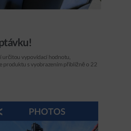
optávku!
í určitou vypovídací hodnotu,
ace produktu s vyobrazením přibližně o 22