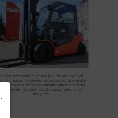
ip:
Fotografie obměňujte vždy přibližně po 4 týdnech.
timální řešení: Vyhotovte hned na začátku více snímků
apříklad zvedací zařízení, pneumatiky, přídavné zařízení).
Takto budete mít později vždy k dispozici alternativní
fotografie.
or