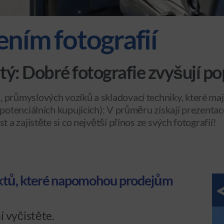
ním fotografií
itý: Dobré fotografie zvyšují p
 průmyslových vozíků a skladovací techniky, které maj
a potenciálních kupujících): V průměru získají prezent
 a zajistěte si co největší přínos ze svých fotografií!
duktů, které napomohou prodejům
í vyčistěte.