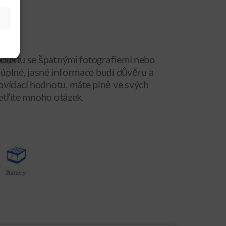
S
roduktu se špatnými fotografiemi nebo
úplné, jasné informace budí důvěru a
ovídací hodnotu, máte plně ve svých
šetříte mnoho otázek.