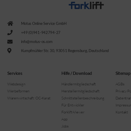
Motus Online Service GmbH
+49 (0)941-942794-27
info@motus-os.com
Kumpfmühler Str. 30, 93051 Regensburg, Deutschland
Services
Hilfe / Download
Sitemap
Webdesign
Händlermitgliedschaft
AGBs
Werbeformen
Herstellermitgliedschaft
Privacy Po
Warenwirtschaft: OC-Karat
Schnittstellenbeschreibung
Datentra
Für Entwickler
Impressu
Forklift-Viewer
Kontakt
App
Jobs