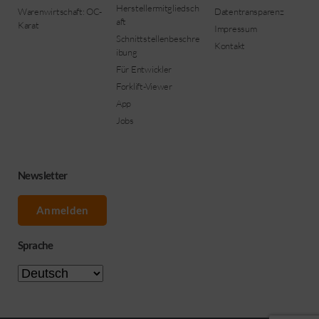
Herstellermitgliedsch
Warenwirtschaft: OC-
Datentransparenz
aft
Karat
Impressum
Schnittstellenbeschre
Kontakt
ibung
Für Entwickler
Forklift-Viewer
App
Jobs
Newsletter
Anmelden
Sprache