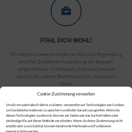
FÜHL DICH WOHL!
Wir sitzen in unseren modernen Büros in Regensburg
und Kiel. Exzellente Ausstattung, ein bequem
eingerichteter Arbeitsplatz, frisches Obst und
zahlreiche weitere Benefits sind für uns eins ein
Muss!
Cookie-Zustimmung verwalten
Um dir ein optimales Erlebnis zu bieten, verwenden wir Technologien wie Cookies,
um Geräteinformationen zu speichern und/oder darauf zuzugreifen. Wenn du
diesen Technologien zustimmst, können wir Daten wie das Surfverhalten oder
eindeutige IDs auf dieser Website verarbeiten. Wenn du deine Zustimmung nicht
erteilst oder zurückziehst, können bestimmte Merkmale und Funktionen
beeinträchtigt werden.