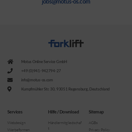
jobs@motus-os.com
Motus Online Service GmbH
+49 (0)941-942794-27
info@motus-os.com
Kumpfmühler Str. 30, 93051 Regensburg, Deutschland
Services
Hilfe / Download
Sitemap
Webdesign
Händlermitgliedschaf
AGBs
t
Werbeformen
Privacy Policy