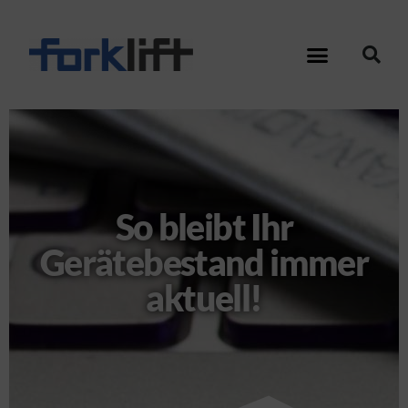
So bleibt Ihr
Gerätebestand immer
aktuell!