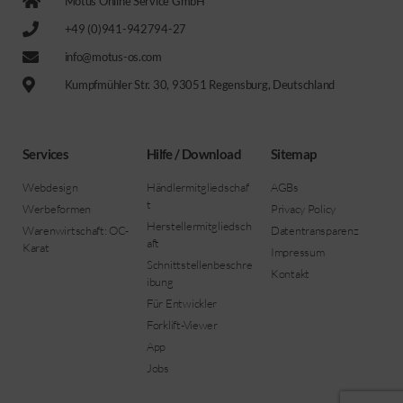
Motus Online Service GmbH
+49 (0)941-942794-27
info@motus-os.com
Kumpfmühler Str. 30, 93051 Regensburg, Deutschland
Services
Hilfe / Download
Sitemap
Webdesign
Händlermitgliedschaf
AGBs
t
Werbeformen
Privacy Policy
Herstellermitgliedsch
Warenwirtschaft: OC-
Datentransparenz
aft
Karat
Impressum
Schnittstellenbeschre
Kontakt
ibung
Für Entwickler
Forklift-Viewer
App
Jobs