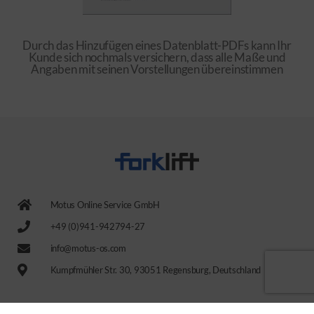
Durch das Hinzufügen eines Datenblatt-PDFs kann Ihr
Kunde sich nochmals versichern, dass alle Maße und
Angaben mit seinen Vorstellungen übereinstimmen
Motus Online Service GmbH
+49 (0)941-942794-27
info@motus-os.com
Kumpfmühler Str. 30, 93051 Regensburg, Deutschland