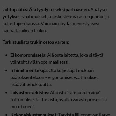
Johtopäätös: Älä tyydy toiseksi parhaaseen.
Analysoi
yrityksesi vaatimukset ja keskustele varaston johdon ja
kuljettajien kanssa. Vain näin löydät menestyksesi
kannalta oikean trukin.
Tarkistuslista trukin ostoa varten:
Ei kompromisseja:
Älä osta laitetta, joka ei täytä
ydintehtäviään optimaalisesti.
Inhimillinen tekijä:
Ota kuljettajat mukaan
päätöksentekoon – ergonomiset vaatimukset
lisäävät tehokkuutta.
Laivaston tarkistus:
Älä osta ”samaa kuin aina”
tottumuksesta. Tarkista, ovatko varastoprosessisi
muuttuneet.
Kokonaiskustannukset:
Tarkista jälleenmyyntiarvo,