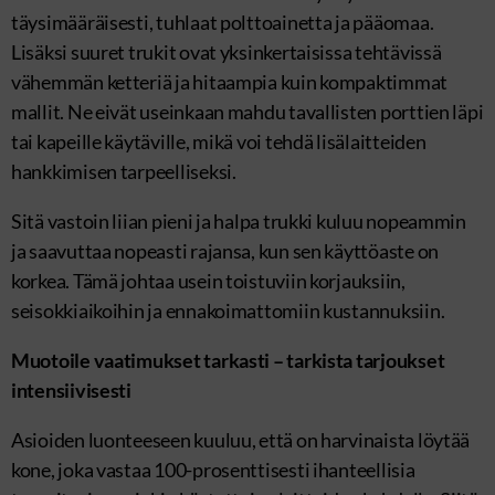
täysimääräisesti, tuhlaat polttoainetta ja pääomaa.
Lisäksi suuret trukit ovat yksinkertaisissa tehtävissä
vähemmän ketteriä ja hitaampia kuin kompaktimmat
mallit. Ne eivät useinkaan mahdu tavallisten porttien läpi
tai kapeille käytäville, mikä voi tehdä lisälaitteiden
hankkimisen tarpeelliseksi.
Sitä vastoin liian pieni ja halpa trukki kuluu nopeammin
ja saavuttaa nopeasti rajansa, kun sen käyttöaste on
korkea. Tämä johtaa usein toistuviin korjauksiin,
seisokkiaikoihin ja ennakoimattomiin kustannuksiin.
Muotoile vaatimukset tarkasti – tarkista tarjoukset
intensiivisesti
Asioiden luonteeseen kuuluu, että on harvinaista löytää
kone, joka vastaa 100-prosenttisesti ihanteellisia