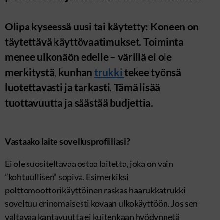
Olipa kyseessä uusi tai käytetty: Koneen on
täytettävä käyttövaatimukset. Toiminta
menee ulkonäön edelle – värillä ei ole
merkitystä, kunhan
trukki
tekee työnsä
luotettavasti ja tarkasti. Tämä lisää
tuottavuutta ja säästää budjettia.
Vastaako laite sovellusprofiiliasi?
Ei ole suositeltavaa ostaa laitetta, joka on vain
”kohtuullisen” sopiva. Esimerkiksi
polttomoottorikäyttöinen raskas haarukkatrukki
soveltuu erinomaisesti kovaan ulkokäyttöön. Jos sen
valtavaa kantavuutta ei kuitenkaan hyödynnetä