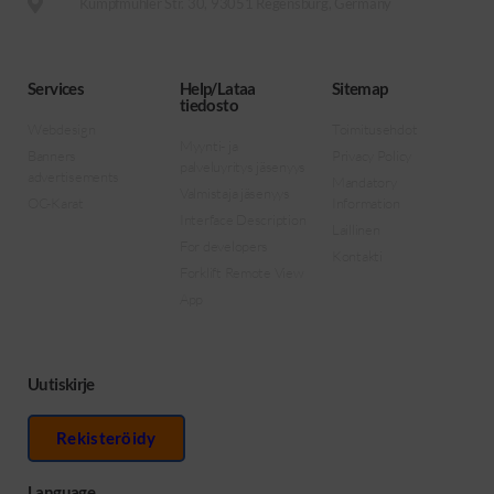
Kumpfmühler Str. 30, 93051 Regensburg, Germany
Services
Help/Lataa
Sitemap
tiedosto
Webdesign
Toimitusehdot
Myynti- ja
Banners
Privacy Policy
palveluyritys jäsenyys
advertisements
Mandatory
Valmistaja jäsenyys
OC-Karat
Information
Interface Description
Laillinen
For developers
Kontakti
Forklift Remote View
App
Uutiskirje
Rekisteröidy
Language