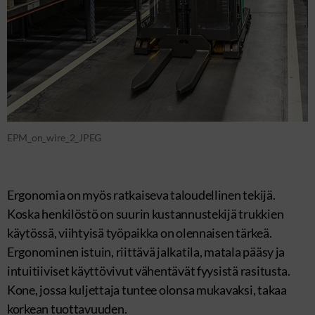
EPM_on_wire_2_JPEG
Ergonomia on myös ratkaiseva taloudellinen tekijä.
Koska henkilöstö on suurin kustannustekijä trukkien
käytössä, viihtyisä työpaikka on olennaisen tärkeä.
Ergonominen istuin, riittävä jalkatila, matala pääsy ja
intuitiiviset käyttövivut vähentävät fyysistä rasitusta.
Kone, jossa kuljettaja tuntee olonsa mukavaksi, takaa
korkean tuottavuuden.