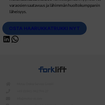
varaosien saatavuus ja lähimmän huoltokumppanin
läheisyys.
OSTA HAARUKKATRUKKI NYT
Motus Online Service GmbH
+49 (0)941-942794-27
info@motus-os.com