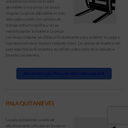
una pinza normal con brazos
ajustables y una pinza con brazo
singular. La pinza adjustable es más
adecuada cuando los cambios de
trabajo entre horquillas y no se
necesita quitar la madera. La pinza
con brazo singular se utiliza principalmente para sostener la carga y
la prevención de la madera rodando fuera. Las pinzas de madera son
operadas hidráulicamente y se utilizan sobre todo en la industria
forestal y maderera.
Resultados para Pinza de rollizo de maderas
PALA QUITANIEVES
La pala quitanieves puede ser
efectivamente utilizada en invierno