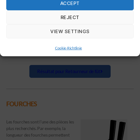
ACCEPT
Le retourneur de fût permet de
transporter des fûts vides et/ou
REJECT
remplit. Les retourneurs de fût sont
mécanique ou hydraulique et
VIEW SETTINGS
peuvent être commandés avec
l’échelle et la rotation. Pour chaque
matériau à transporter, il existe
Cookie-Richtlinie
différents modèles de cet accessoire.
Résultat pour Retourneur de fût
FOURCHES
Les fourches sont l’une des pièces les
plus recherchés. Par exemple, la
longueur des fourches permettent