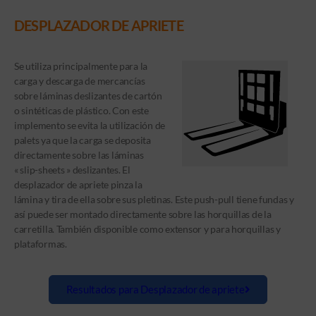
DESPLAZADOR DE APRIETE
Se utiliza principalmente para la
carga y descarga de mercancí­as
sobre láminas deslizantes de cartón
o sintéticas de plástico. Con este
implemento se evita la utilización de
palets ya que la carga se deposita
directamente sobre las láminas
« slip-sheets » deslizantes. El
desplazador de apriete pinza la
lámina y tira de ella sobre sus pletinas. Este push-pull tiene fundas y
así puede ser montado directamente sobre las horquillas de la
carretilla. También disponible como extensor y para horquillas y
plataformas.
Resultados para Desplazador de apriete