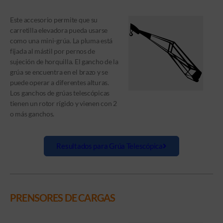
Este accesorio permite que su
carretilla elevadora pueda usarse
como una mini-grúa. La pluma está
fijada al mástil por pernos de
sujeción de horquilla. El gancho de la
grúa se encuentra en el brazo y se
puede operar a diferentes alturas.
Los ganchos de grúas telescópicas
tienen un rotor rígido y vienen con 2
o más ganchos.
Resultados para Grúa Telescópica
PRENSORES DE CARGAS