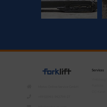
Services
Webdesig
Publicité
Motus Online Service GmbH
OC-Karat
+49 (0)941-942794-27
info@motus-os.com