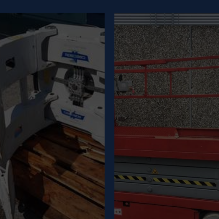
ACCESS
ATTACHMENTS
PLATFORMS
GUIDE
GUIDE
Découvrez les différents
Découvrez les différents
types d'accessoires et
types de plates-formes
leurs avantages.
d'accès et leurs
avantages.