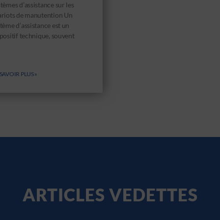
tèmes d’assistance sur les
ariots de manutention Un
tème d’assistance est un
positif technique, souvent
SAVOIR PLUS »
ARTICLES VEDETTES