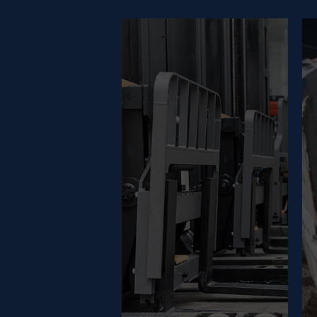
FORKLIFT
GUIDE
Découvrez les différents
types de chariots
élévateurs et leurs
avantages