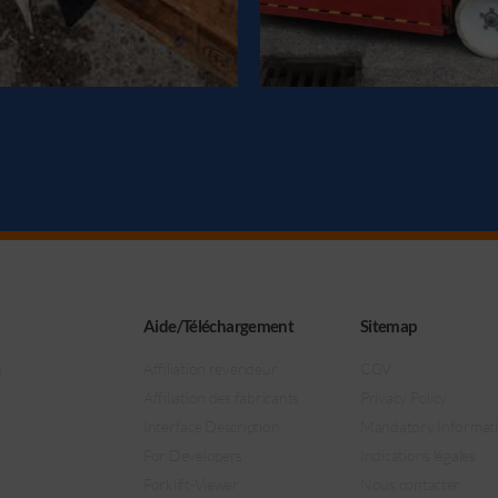
Aide/Téléchargement
Sitemap
n
Affiliation revendeur
CGV
Affiliation des fabricants
Privacy Policy
Interface Description
Mandatory Informat
For Developers
Indications légales
Forklift-Viewer
Nous contacter