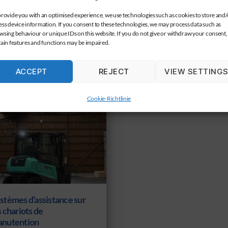
provide you with an optimised experience, we use technologies such as cookies to store and/
ess device information. If you consent to these technologies, we may process data such as
wsing behaviour or unique IDs on this website. If you do not give or withdraw your consent,
tain features and functions may be impaired.
EUR
ACCEPT
REJECT
VIEW SETTING
Cookie-Richtlinie
stèmes d’assistance sur
s chariots de
nutention