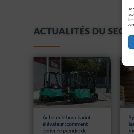
To 
acc
bro
cer
ACTUALITÉS DU SECT
Acheter le bon chariot
Sy
élévateur : comment
le
éviter de prendre de
ma