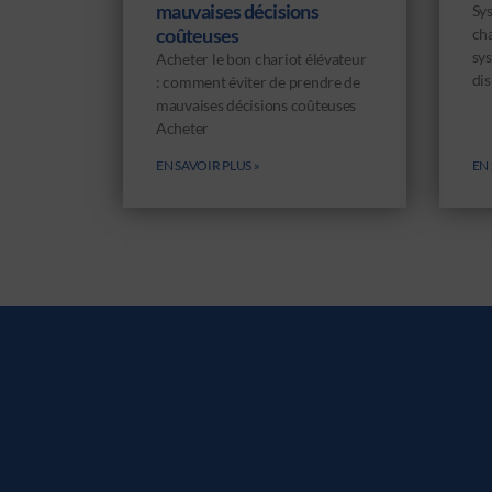
mauvaises décisions
Sys
coûteuses
ch
sys
Acheter le bon chariot élévateur
dis
: comment éviter de prendre de
mauvaises décisions coûteuses
Acheter
EN SAVOIR PLUS »
EN 