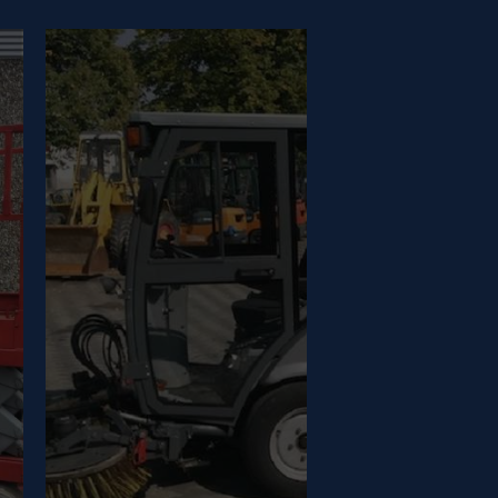
CLEANING
MACHINES
GUIDE
Découvrez les différents
types de machines de
nettoyage et leurs
avantages.