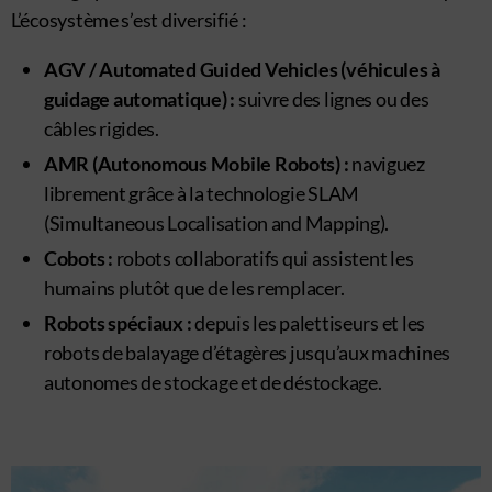
L’écosystème s’est diversifié :
AGV / Automated Guided Vehicles (véhicules à
guidage automatique) :
suivre des lignes ou des
câbles rigides.
AMR (Autonomous Mobile Robots) :
naviguez
librement grâce à la technologie SLAM
(Simultaneous Localisation and Mapping).
Cobots :
robots collaboratifs qui assistent les
humains plutôt que de les remplacer.
Robots spéciaux :
depuis les palettiseurs et les
robots de balayage d’étagères jusqu’aux machines
autonomes de stockage et de déstockage.