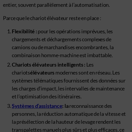
entier, souvent parallèlement à l’automatisation.
Parce que le chariot élévateur reste en place :
Flexibilité :
pour les opérations imprévues, les
chargements et déchargements complexes de
camions ou de marchandises encombrantes, la
combinaison homme-machine est imbattable.
Chariots élévateurs intelligents :
Les
chariots
élévateurs
modernes sont en réseau. Les
systèmes télématiques fournissent des données sur
les charges d’impact, les intervalles de maintenance
et l’optimisation des itinéraires.
Systèmes d’assistance
: la
reconnaissance des
personnes, la réduction automatique de la vitesse et
la présélection de la hauteur de levage rendent les
transpalettes manuels plus sûrs et plus efficaces, ce