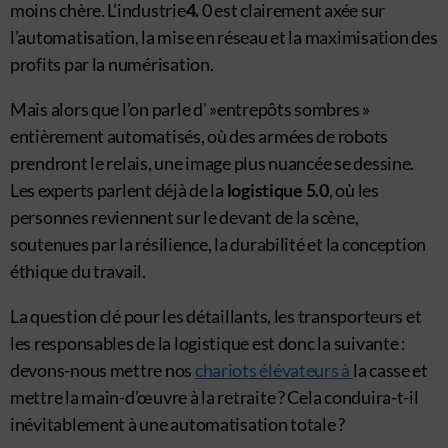
moins chère. L’industrie
4.
0 est clairement axée sur
l’automatisation, la mise en réseau et la maximisation des
profits par la numérisation.
Mais alors que l’on parle d' »entrepôts sombres »
entièrement automatisés, où des armées de robots
prendront le relais, une image plus nuancée se dessine.
Les experts parlent déjà de la
logistique 5.0
, où les
personnes reviennent sur le devant de la scène,
soutenues par la résilience, la durabilité et la conception
éthique du travail.
La question clé pour les détaillants, les transporteurs et
les responsables de la logistique est donc la suivante :
devons-nous mettre nos
chariots élévateurs à
la casse et
mettre la main-d’œuvre à la retraite ? Cela conduira-t-il
inévitablement à une automatisation totale ?