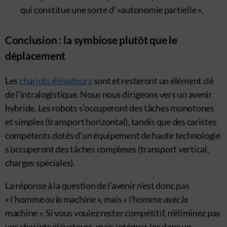
qui constitue une sorte d' »autonomie partielle ».
Conclusion : la symbiose plutôt que le
déplacement
Les
chariots élévateurs
sont et resteront un élément clé
de l’intralogistique. Nous nous dirigeons vers un avenir
hybride. Les robots s’occuperont des tâches monotones
et simples (transport horizontal), tandis que des caristes
compétents dotés d’un équipement de haute technologie
s’occuperont des tâches complexes (transport vertical,
charges spéciales).
La réponse à la question de l’avenir n’est donc pas
« l’homme
ou la
machine », mais « l’homme
avec la
machine ». Si vous voulez rester compétitif, n’éliminez pas
vos chariots élévateurs, mais intégrez-les dans un