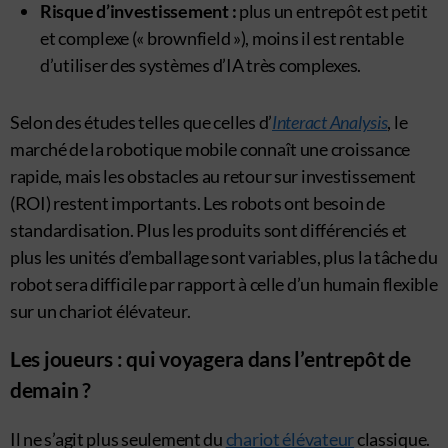
Risque d’investissement :
plus un entrepôt est petit
et complexe (« brownfield »), moins il est rentable
d’utiliser des systèmes d’IA très complexes.
Selon des études telles que celles d’
Interact Analysis
, le
marché de la robotique mobile connaît une croissance
rapide, mais les obstacles au retour sur investissement
(ROI) restent importants. Les robots ont besoin de
standardisation. Plus les produits sont différenciés et
plus les unités d’emballage sont variables, plus la tâche du
robot sera difficile par rapport à celle d’un humain flexible
sur un chariot élévateur.
Les joueurs : qui voyagera dans l’entrepôt de
demain ?
Il ne s’agit plus seulement du
chariot élévateur
classique.