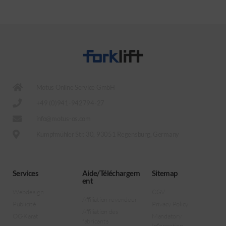
Motus Online Service GmbH
+49 (0)941-942794-27
info@motus-os.com
Kumpfmühler Str. 30, 93051 Regensburg, Germany
Services
Aide/Téléchargem
Sitemap
ent
Webdesign
CGV
Affiliation revendeur
Publicité
Privacy Policy
Affiliation des
OC-Karat
Mandatory
fabricants
Information