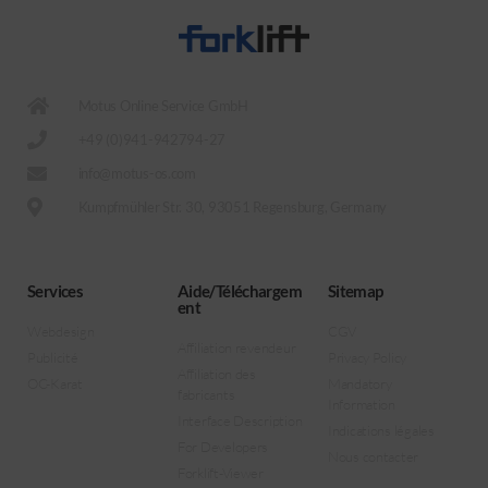
Motus Online Service GmbH
+49 (0)941-942794-27
info@motus-os.com
Kumpfmühler Str. 30, 93051 Regensburg, Germany
Services
Aide/Téléchargem
Sitemap
ent
Webdesign
CGV
Affiliation revendeur
Publicité
Privacy Policy
Affiliation des
OC-Karat
Mandatory
fabricants
Information
Interface Description
Indications légales
For Developers
Nous contacter
Forklift-Viewer