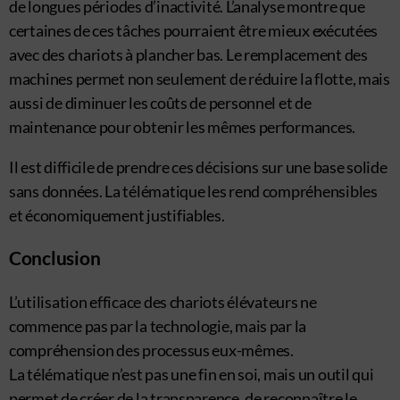
de longues périodes d’inactivité. L’analyse montre que
certaines de ces tâches pourraient être mieux exécutées
avec des chariots à plancher bas. Le remplacement des
machines permet non seulement de réduire la flotte, mais
aussi de diminuer les coûts de personnel et de
maintenance pour obtenir les mêmes performances.
Il est difficile de prendre ces décisions sur une base solide
sans données. La télématique les rend compréhensibles
et économiquement justifiables.
Conclusion
L’utilisation efficace des chariots élévateurs ne
commence pas par la technologie, mais par la
compréhension des processus eux-mêmes.
La télématique n’est pas une fin en soi, mais un outil qui
permet de créer de la transparence, de reconnaître le