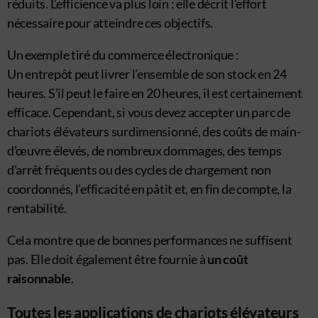
réduits. L’efficience va plus loin : elle décrit l’effort
nécessaire pour atteindre ces objectifs.
Un exemple tiré du commerce électronique :
Un entrepôt peut livrer l’ensemble de son stock en 24
heures. S’il peut le faire en 20 heures, il est certainement
efficace. Cependant, si vous devez accepter un parc de
chariots élévateurs surdimensionné, des coûts de main-
d’œuvre élevés, de nombreux dommages, des temps
d’arrêt fréquents ou des cycles de chargement non
coordonnés, l’efficacité en pâtit et, en fin de compte, la
rentabilité.
Cela montre que de bonnes performances ne suffisent
pas. Elle doit également être fournie à
un coût
raisonnable
.
Toutes les applications de chariots élévateurs