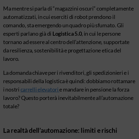
Ma mentre si parla di “magazzini oscuri” completamente
automatizzati, in cui eserciti di robot prendono il
comando, sta emergendo un quadro più sfumato. Gli
esperti parlano già di
Logistica 5.0
, in cui le persone
tornano ad essere al centro dell’attenzione, supportate
da resilienza, sostenibilità e progettazione etica del
lavoro.
La domanda chiave per i rivenditori, gli spedizionieri e i
responsabili della logistica è quindi: dobbiamo rottamare
i nostri
carrelli elevatori
e mandare in pensione la forza
lavoro? Questo porterà inevitabilmente all’automazione
totale?
La realtà dell’automazione: limiti e rischi