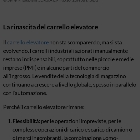
La rinascita del carrello elevatore
Il
carrello elevatore
non sta scomparendo, ma si sta
evolvendo. I carrelli industriali azionati manualmente
restano indispensabili, soprattutto nelle piccole e medie
imprese (PMI) e in alcune parti del commercio
all’ingrosso. Le vendite della tecnologia di magazzino
continuano a crescere a livello globale, spesso in parallelo
con l’automazione.
Perché il carrello elevatore rimane:
Flessibilità:
per le operazioni impreviste, per le
complesse operazioni di carico e scarico di camion o
di merci ingombranti, la combinazione uomo-