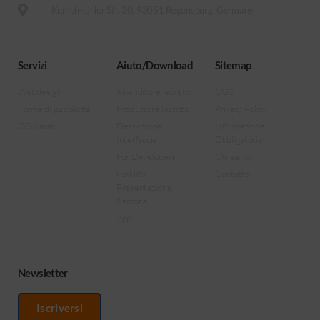
Kumpfmühler Str. 30, 93051 Regensburg, Germany
Servizi
Aiuto/Download
Sitemap
Webdesign
Rivenditore Iscritto
CGC
Forme di pubblicità
Produttore Iscritto
Privacy Policy
OC-Karat
Descrizione
Informazione
Interfaccia
Obbligatoria
For Developers
Chi siamo
Forklift-
Contatto
Presentazione
Remota
App
Newsletter
Iscriversi