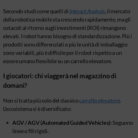
Secondo studi come quelli di
Interact Analysis
, il mercato
della robotica mobile sta crescendo rapidamente, ma gli
ostacoli al ritorno sugli investimenti (ROI) rimangono
elevati. I robot hanno bisogno di standardizzazione. Più i
prodotti sono differenziati e più le unità di imballaggio
sono variabili, più è difficile per il robot rispetto a un
essere umano flessibile su un carrello elevatore.
I giocatori: chi viaggerà nel magazzino di
domani?
Non si tratta più solo del classico
carrello elevatore
.
L’ecosistema si è diversificato:
AGV / AGV (Automated Guided Vehicles):
Seguono
linee o fili rigidi.