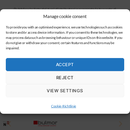
Pubblica la lista dei tuoi distributori e supporta la tua rete di
rivenditori autorizzata!
Manage cookie consent
To provide you with an optimised experience, we use technologies such as cookies
to store and/or access device information. If you consent to these technologies, we
may process data such as browsing behaviour or unique IDs on this website. If you
do not give or withdraw your consent, certain features and functions may be
impaired.
Genera clienti
Gli utenti finali possono contattarti direttamente quando
ACCEPT
sono alla ricerca di nuove macchine. Ricevi richieste
pertinenti con il configuratore di Forklift dai tuoi
REJECT
potenziali clienti.
VIEW SETTINGS
Cookie-Richtlinie