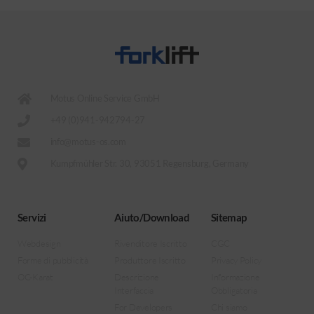
Motus Online Service GmbH
+49 (0)941-942794-27
info@motus-os.com
Kumpfmühler Str. 30, 93051 Regensburg, Germany
Servizi
Aiuto/Download
Sitemap
Webdesign
Rivenditore Iscritto
CGC
Forme di pubblicità
Produttore Iscritto
Privacy Policy
OC-Karat
Descrizione
Informazione
Interfaccia
Obbligatoria
For Developers
Chi siamo