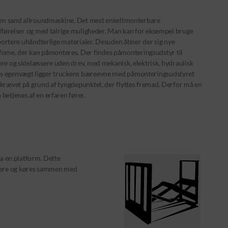
il en sand allroundmaskine. Det mest enkeltmonterbare
 udførelser og med talrige muligheder. Man kan for eksempel bruge
nsportere uhåndterlige materialer. Desuden åbner der sig nye
ome, der kan påmonteres. Der findes påmonteringsudstyr til
ere og sidelæssere uden drev, med mekanisk, elektrisk, hydraulisk
ets egenvægt ligger truckens bæreevne med påmonteringsudstyret
åkrævet på grund af tyngdepunktet, der flyttes fremad. Derfor må en
betjenes af en erfaren fører.
fra en platform. Dette
ntere og køres sammen med