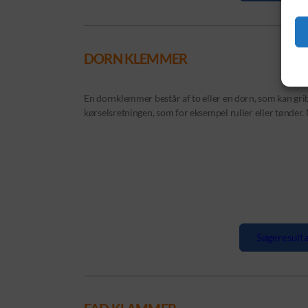
DORN KLEMMER
En dornklemmer består af to eller en dorn, som kan grib
kørselsretningen, som for eksempel ruller eller tønder.
Søgeresulta