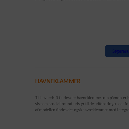
Søgeresu
HAVNEKLAMMER
Til havnedrift findes der havneklemme som påmontering
vis som sand allround-udstyr til de udfordringer, der
af modellen findes der også havneklemmer med integrer