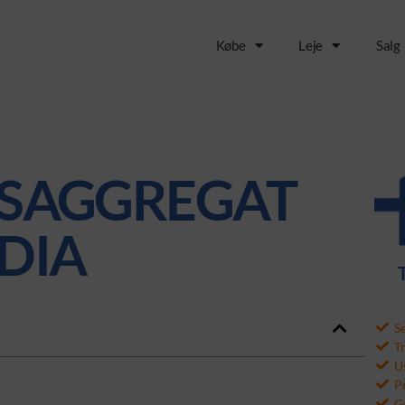
Købe
Leje
Salg
SAGGREGAT
DIA
S
T
Us
P
Ge