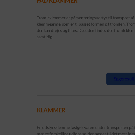
FAD KLAMMER
Tromleklemmer er påmonteringsudstyr til transport af t
klemmearme, som er tilpasset formen på tromlen. Troml
der kan drejes og tiltes. Desuden findes der tromleklem
samtidig.
Søgeresult
KLAMMER
En udstyrsklemme fastgør varen under transporten på 
mange forskellige udførelse, der passer til det mest fors