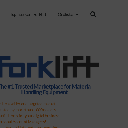
Topmærker i Forklift
Ordliste
The #1 Trusted Marketplace for Material
Handling Equipment
ell to a wider and targeted market
rusted by more than 1000 dealers
efull tools for your digital business
ersonal Account Managers!
t local and international inquiries!