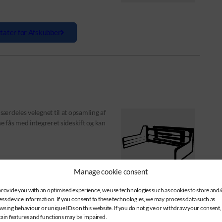
tater for Afskubber
ærdeles velegnet til at opsamling af
 fås med integreret sideskift og kan
Manage cookie consent
provide you with an optimised experience, we use technologies such as cookies to store and/
ess device information. If you consent to these technologies, we may process data such as
wsing behaviour or unique IDs on this website. If you do not give or withdraw your consent,
ter for Balle klemmer
tain features and functions may be impaired.