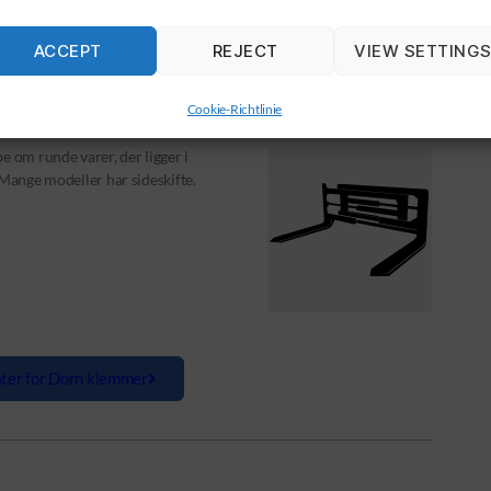
ACCEPT
REJECT
VIEW SETTING
Cookie-Richtlinie
e om runde varer, der ligger i
 Mange modeller har sideskifte.
ter for Dorn klemmer