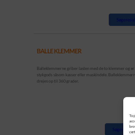
Søgeresul
BALLE KLEMMER
Balleklemmerne griber lasten med de to klemmer og er s
stykgods såsom kasser eller maskindele. Balleklemmerne
drejes op til 360 grader.
To 
acc
bro
Søgeresulta
cer