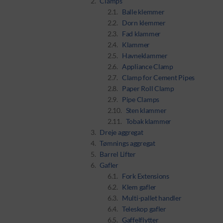
Clamps
Balle klemmer
Dorn klemmer
Fad klammer
Klammer
Havneklammer
Appliance Clamp
Clamp for Cement Pipes
Paper Roll Clamp
Pipe Clamps
Sten klammer
Tobak klammer
Dreje aggregat
Tømnings aggregat
Barrel Lifter
Gafler
Fork Extensions
Klem gafler
Multi-pallet handler
Teleskop gafler
Gaffelflytter