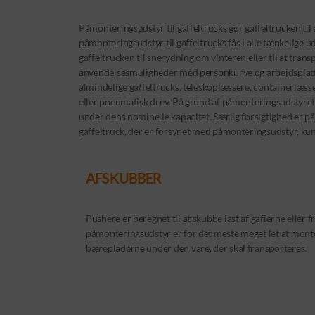
Påmonteringsudstyr til gaffeltrucks gør gaffeltrucken t
påmonteringsudstyr til gaffeltrucks fås i alle tænkelige
gaffeltrucken til snerydning om vinteren eller til at tra
anvendelsesmuligheder med personkurve og arbejdsplatf
almindelige gaffeltrucks, teleskoplæssere, containerlæss
eller pneumatisk drev. På grund af påmonteringsudstyr
under dens nominelle kapacitet. Særlig forsigtighed er p
gaffeltruck, der er forsynet med påmonteringsudstyr, kun 
AFSKUBBER
Pushere er beregnet til at skubbe last af gaflerne eller 
påmonteringsudstyr er for det meste meget let at mo
bærepladerne under den vare, der skal transporteres.