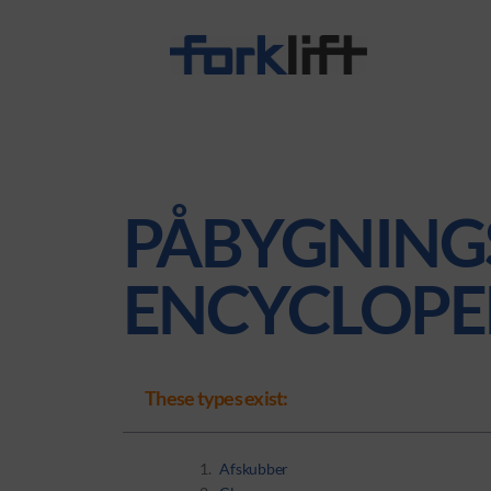
PÅBYGNING
ENCYCLOPE
These types exist:
Afskubber