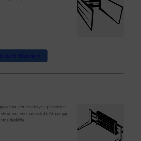
ltater for Klammer
sudstyr, der er udstyret på bedste
 forekommer ved havnedrift. Afhængig
et sideskifte.