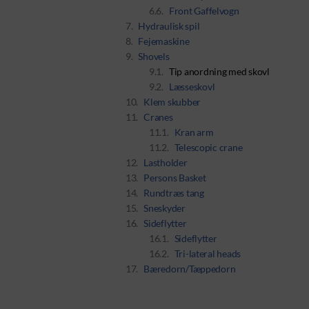
Front Gaffelvogn
Hydraulisk spil
Fejemaskine
Shovels
Tip anordning med skovl
Læsseskovl
Klem skubber
Cranes
Kran arm
Telescopic crane
Lastholder
Persons Basket
Rundtræs tang
Sneskyder
Sideflytter
Sideflytter
Tri-lateral heads
Bæredorn/Tæppedorn