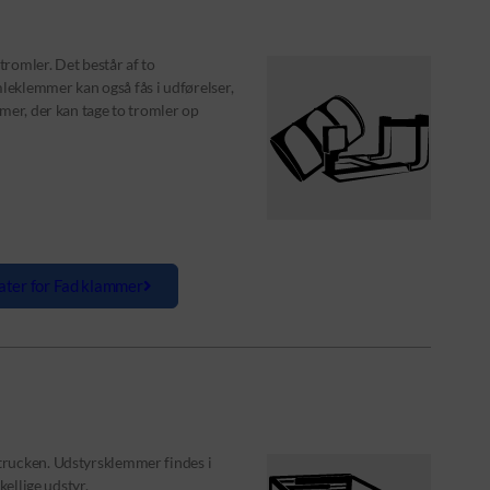
romler. Det består af to
eklemmer kan også fås i udførelser,
mer, der kan tage to tromler op
ater for Fad klammer
trucken. Udstyrsklemmer findes i
kellige udstyr.