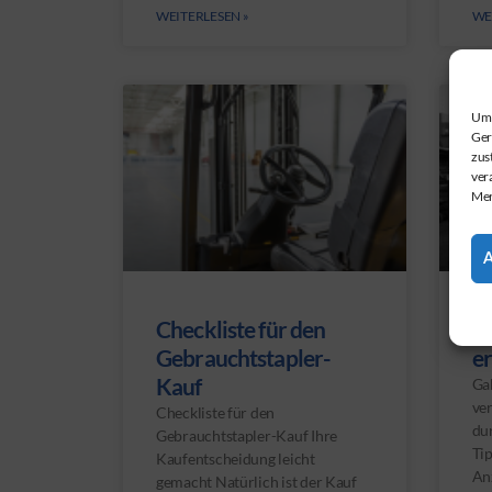
WEITERLESEN »
WE
Um 
Ger
zus
ver
Mer
Checkliste für den
Ga
Gebrauchtstapler-
er
Kauf
Gab
ver
Checkliste für den
dur
Gebrauchtstapler-Kauf Ihre
Tip
Kaufentscheidung leicht
An
gemacht Natürlich ist der Kauf