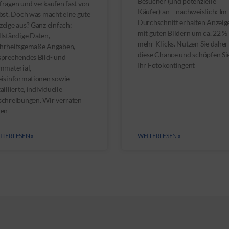
Besucher (und potenzielle
fragen und verkaufen fast von
Käufer) an – nachweislich: Im
bst. Doch was macht eine gute
Durchschnitt erhalten Anzeig
eige aus? Ganz einfach:
mit guten Bildern um ca. 22 %
lständige Daten,
mehr Klicks. Nutzen Sie daher
hrheitsgemäße Angaben,
diese Chance und schöpfen Si
sprechendes Bild- und
Ihr Fotokontingent
mmaterial,
eisinformationen sowie
aillierte, individuelle
schreibungen. Wir verraten
nen
ITERLESEN »
WEITERLESEN »