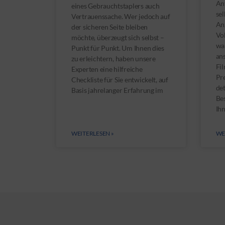
An
eines Gebrauchtstaplers auch
sel
Vertrauenssache. Wer jedoch auf
Anz
der sicheren Seite bleiben
Vol
möchte, überzeugt sich selbst –
wa
Punkt für Punkt. Um Ihnen dies
an
zu erleichtern, haben unsere
Fil
Experten eine hilfreiche
Pr
Checkliste für Sie entwickelt, auf
det
Basis jahrelanger Erfahrung im
Be
Ih
WEITERLESEN »
WE