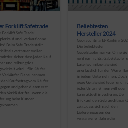
r Forklift Safetrade
Beliebtesten
Hersteller 2024
 Forklift Safe-Trade!
aplerkauf und -verkauf ohne
Gebrauchtmarkt-Ranking 202
ko! Beim Safe-Trade stellt
Die beliebtesten
klift als vertrauensvoller
Gabelstaplermarken Ohne sie
mittler sicher, dass jeder Kauf
geht gar nichts: Gabelstapler 
her und reibungslos
Lagertechnikgeräte sind
ewickelt wird – für Käufer
unerlässlich für den Warenflu
d Verkäufer. Dabei nehmen
in jedem Unternehmen. Doch
r den Kaufbetrag vom Käufer
neue Geräte sind teuer und ni
gegen und geben diesen erst
jedes Unternehmen will oder
den Verkäufer frei, wenn die
kann aktuell investieren. Der
eferung beim Kunden
Blick auf den Gebrauchtmarkt
gekommen
zeigt, dass sich nach den
Lieferengpässen der
vergangenen Jahre die