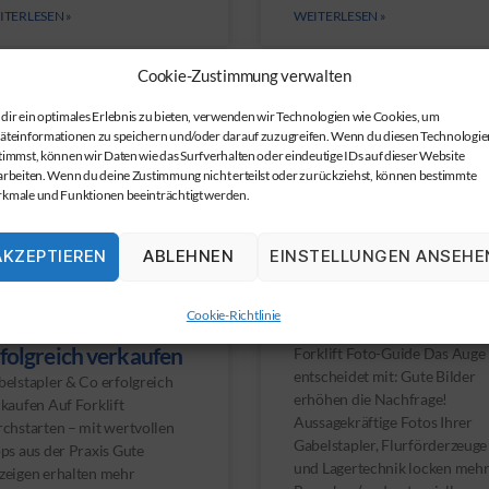
ITERLESEN »
WEITERLESEN »
Cookie-Zustimmung verwalten
dir ein optimales Erlebnis zu bieten, verwenden wir Technologien wie Cookies, um
äteinformationen zu speichern und/oder darauf zuzugreifen. Wenn du diesen Technologie
timmst, können wir Daten wie das Surfverhalten oder eindeutige IDs auf dieser Website
arbeiten. Wenn du deine Zustimmung nicht erteilst oder zurückziehst, können bestimmte
kmale und Funktionen beeinträchtigt werden.
AKZEPTIEREN
ABLEHNEN
EINSTELLUNGEN ANSEHE
Cookie-Richtlinie
belstapler & Co
Forklift Foto-Guide
folgreich verkaufen
Forklift Foto-Guide Das Auge
entscheidet mit: Gute Bilder
elstapler & Co erfolgreich
erhöhen die Nachfrage!
kaufen Auf Forklift
Aussagekräftige Fotos Ihrer
chstarten – mit wertvollen
Gabelstapler, Flurförderzeuge
ps aus der Praxis Gute
und Lagertechnik locken meh
zeigen erhalten mehr