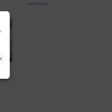
WEITERLESEN »
n
N
r