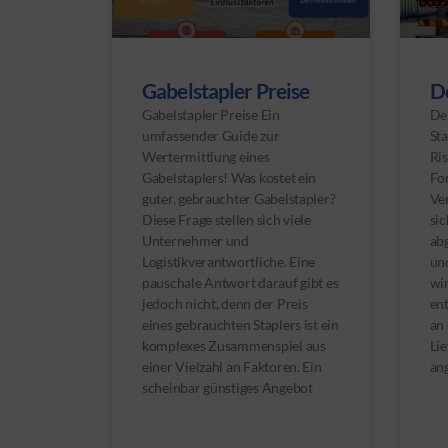
Gabelstapler Preise
De
Gabelstapler Preise Ein
Der
umfassender Guide zur
St
Wertermittlung eines
Ris
Gabelstaplers! Was kostet ein
For
guter, gebrauchter Gabelstapler?
Ver
Diese Frage stellen sich viele
sic
Unternehmer und
abg
Logistikverantwortliche. Eine
un
pauschale Antwort darauf gibt es
wi
jedoch nicht, denn der Preis
ent
eines gebrauchten Staplers ist ein
an 
komplexes Zusammenspiel aus
Li
einer Vielzahl an Faktoren. Ein
an
scheinbar günstiges Angebot