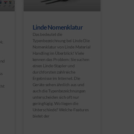
Linde Nomenklatur
Das bedeutet die
Typenbezeichnung bei Linde Die
4:
Nomenklatur von Linde Material
Handling im Überblick! Viele
kennen das Problem: Sie suchen
und
einen Linde-Stapler und
durchforsten zahlreiche
ss
Ergebnisse im Internet. Die
Geräte sehen ähnlich aus und
cht
auch die Typenbezeichnungen
unterscheiden sich oft nur
geringfügig. Wo liegen die
Unterschiede? Welche Features
bietet der