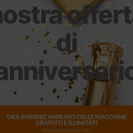
ostra offer
di
anniversari
ORA INSERIRE ANNUNCI DELLE MACCHINE
GRATUITI E ILLIMITATI
Solo fino alla fine del 2023