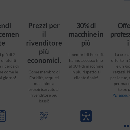
endi
Prezzi per
30% di
Offe
cemen
il
macchine in
profes
te
rivenditore
più
i
più
i più di 2
I membri di Forklift
La creaz
economici.
 di utenti
hanno accesso fino
offerte in 
a ricerca di
al 30% di macchine
è un gi
e come le
Come membro di
in più rispetto al
ragazzi. 
ni giorno!
Forklift, acquisti
cliente finale!
per le tue,
macchine a
per macc
prezziriservato al
terze p
rivenditore più
Per saperne
bassi!