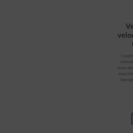
V
velo
I nostr
milioni
sono all
macchin
tue og