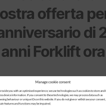
ostra offerta per
anniversario di 
anni Forklift ora
Metti fino al 31
Manage cookie consent
provide you with an optimised experience, we use technologies such as cookies to store and/
ess device information. If you consent to these technologies, we may process data such as
dicembre 2023
wsing behaviour or unique IDs on this website. If you do not give or withdraw your consent,
tain features and functions may be impaired.