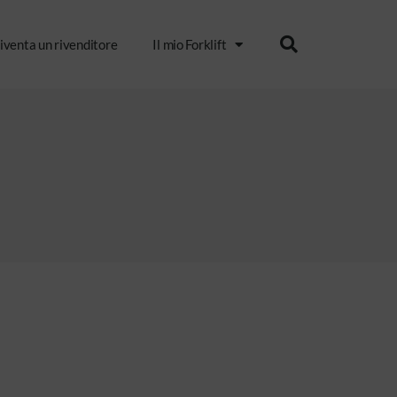
iventa un rivenditore
Il mio Forklift